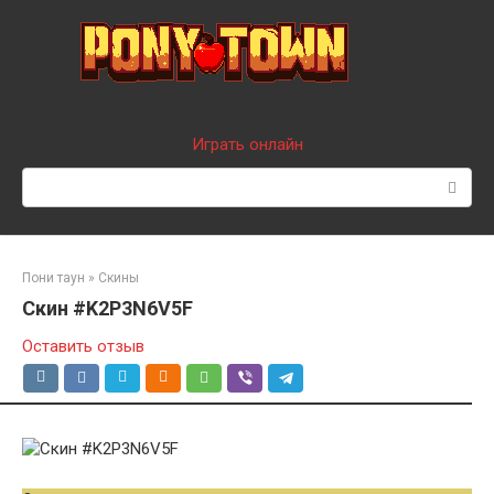
Перейти
к
контенту
Играть онлайн
Поиск:
Пони таун
»
Скины
Скин #K2P3N6V5F
Оставить отзыв