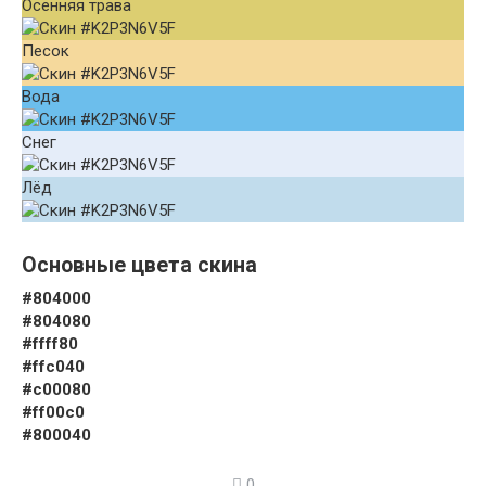
Осенняя трава
Песок
Вода
Снег
Лёд
Основные цвета скина
#804000
#804080
#ffff80
#ffc040
#c00080
#ff00c0
#800040
0