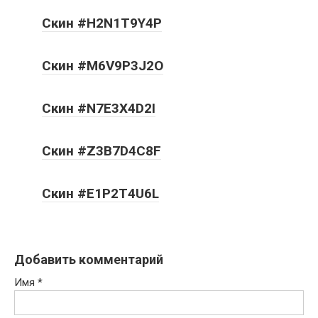
Скин #H2N1T9Y4P
Скин #M6V9P3J2O
Скин #N7E3X4D2I
Скин #Z3B7D4C8F
Скин #E1P2T4U6L
Добавить комментарий
Имя
*