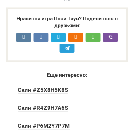
Нравится игра Пони Таун? Поделиться с
друзьями:
Еще интересно:
Скин #Z5X8H5K8S
Скин #R4Z9H7A6S
Скин #P6M2Y7P7M