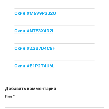
Скин #M6V9P3J2O
Скин #N7E3X4D2I
Скин #Z3B7D4C8F
Скин #E1P2T4U6L
Добавить комментарий
Имя
*