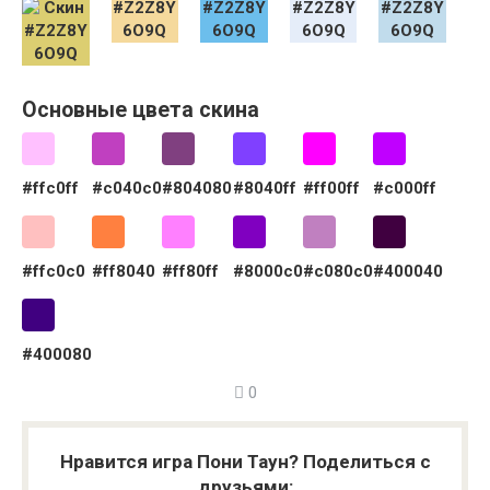
Основные цвета скина
#ffc0ff
#c040c0
#804080
#8040ff
#ff00ff
#c000ff
#ffc0c0
#ff8040
#ff80ff
#8000c0
#c080c0
#400040
#400080
0
Нравится игра Пони Таун? Поделиться с
друзьями: