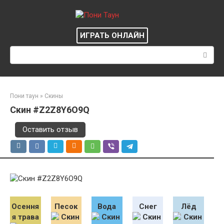
Перейти
к
контенту
ИГРАТЬ ОНЛАЙН
Поиск:
Пони таун
»
Скины
Скин #Z2Z8Y6O9Q
Оставить отзыв
Осення
Песок
Вода
Снег
Лёд
я трава