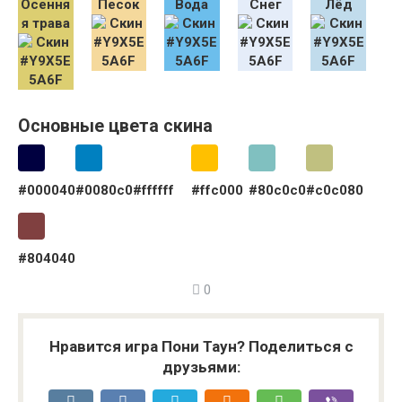
Осення
Песок
Вода
Снег
Лёд
я трава
Основные цвета скина
#000040
#0080c0
#ffffff
#ffc000
#80c0c0
#c0c080
#804040
0
Нравится игра Пони Таун? Поделиться с
друзьями: