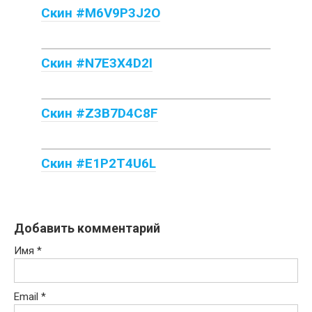
Скин #M6V9P3J2O
Скин #N7E3X4D2I
Скин #Z3B7D4C8F
Скин #E1P2T4U6L
Добавить комментарий
Имя
*
Email
*