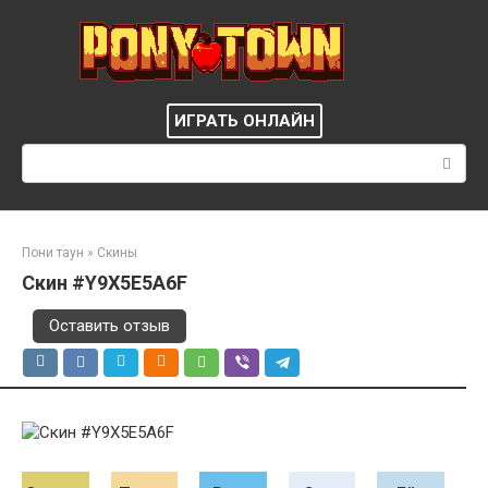
Перейти
к
контенту
ИГРАТЬ ОНЛАЙН
Поиск:
Пони таун
»
Скины
Скин #Y9X5E5A6F
Оставить отзыв