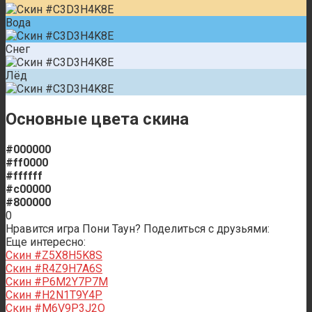
Вода
Снег
Лёд
Основные цвета скина
#000000
#ff0000
#ffffff
#c00000
#800000
0
Нравится игра Пони Таун? Поделиться с друзьями:
Еще интересно:
Скин #Z5X8H5K8S
Скин #R4Z9H7A6S
Скин #P6M2Y7P7M
Скин #H2N1T9Y4P
Скин #M6V9P3J2O