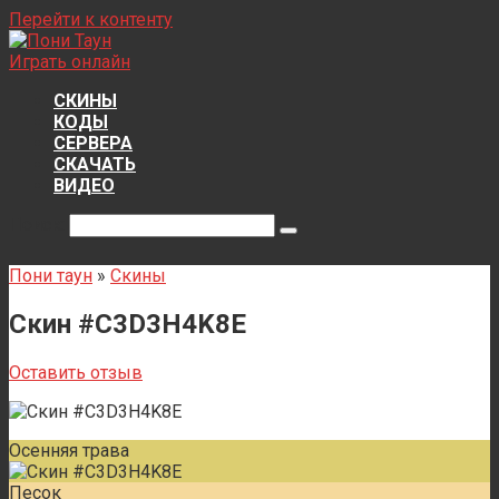
Перейти к контенту
Играть онлайн
СКИНЫ
КОДЫ
СЕРВЕРА
СКАЧАТЬ
ВИДЕО
Поиск:
Пони таун
»
Скины
Скин #C3D3H4K8E
Оставить отзыв
Осенняя трава
Песок