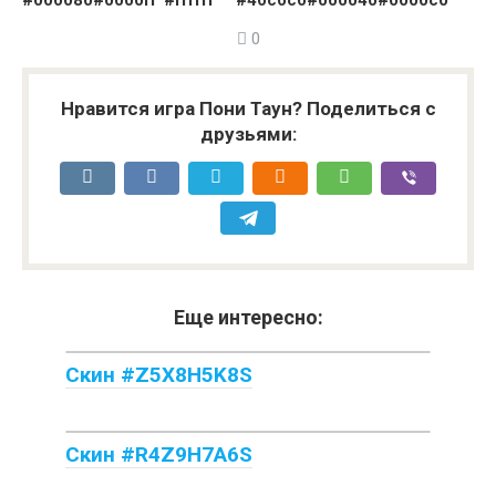
#000080
#0000ff
#ffffff
#40c0c0
#000040
#0000c0
0
Нравится игра Пони Таун? Поделиться с
друзьями:
Еще интересно:
Скин #Z5X8H5K8S
Скин #R4Z9H7A6S