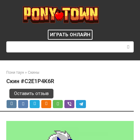
Перейти
к
контенту
ИГРАТЬ ОНЛАЙН
Поиск:
Пони таун
»
Скины
Скин #C2E1P4K6R
Оставить отзыв