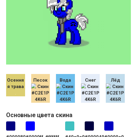
Осення
Песок
Вода
Снег
Лёд
я трава
Основные цвета скина