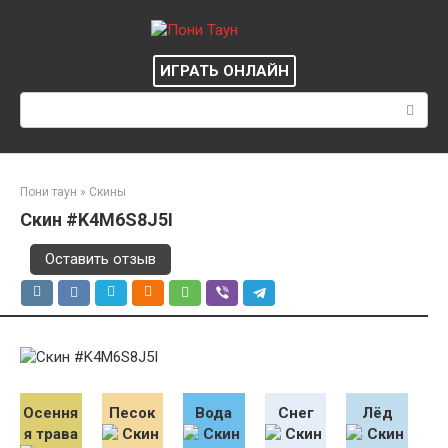
Перейти
к
контенту
ИГРАТЬ ОНЛАЙН
Поиск:
Пони таун
»
Скины
Скин #K4M6S8J5I
Оставить отзыв
Осення
Песок
Вода
Снег
Лёд
я трава