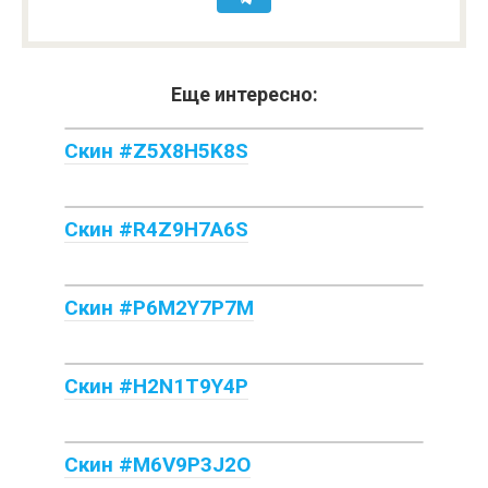
Еще интересно:
Скин #Z5X8H5K8S
Скин #R4Z9H7A6S
Скин #P6M2Y7P7M
Скин #H2N1T9Y4P
Скин #M6V9P3J2O