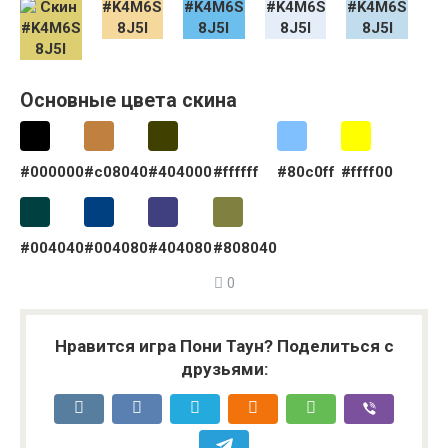
Основные цвета скина
#000000
#c08040
#404000
#ffffff
#80c0ff
#ffff00
#004040
#004080
#404080
#808040
0
Нравится игра Пони Таун? Поделиться с
друзьями: