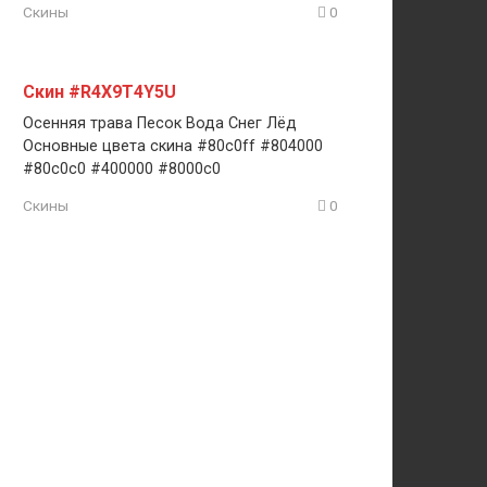
Скины
0
Скин #R4X9T4Y5U
Осенняя трава Песок Вода Снег Лёд
Основные цвета скина #80c0ff #804000
#80c0c0 #400000 #8000c0
Скины
0