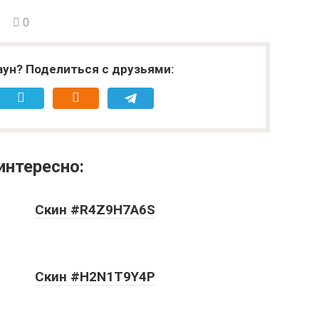
0
аун? Поделиться с друзьями:
интересно:
Скин #R4Z9H7A6S
Скин #H2N1T9Y4P