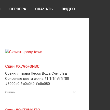
Ы
СЕРВЕРА
СКАЧАТЬ
ВИДЕО
Скин #X7V6F3N3C
Осенняя трава Песок Вода Снег Лёд
Основные цвета скина #ffffff #ffff80
#8000c0 #c0c040 #c0c080
Скины
0