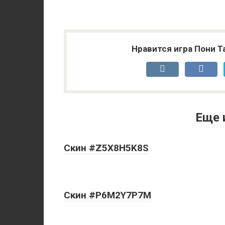
Нравится игра Пони Т
Еще 
Скин #Z5X8H5K8S
Скин #P6M2Y7P7M