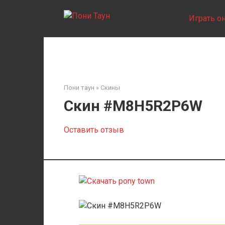
Перейти
к
Играть о
контенту
Пони таун
»
Скины
Скин #M8H5R2P6W
Оставить отзыв