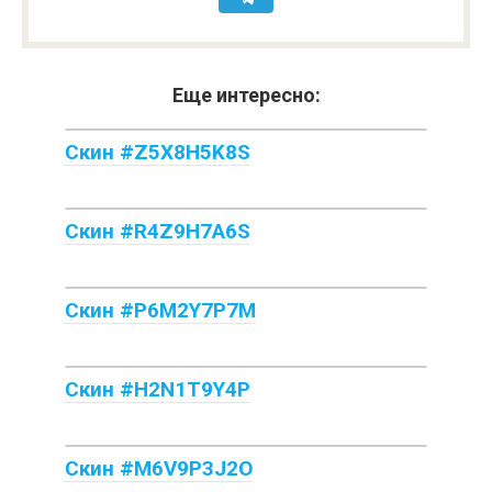
Еще интересно:
Скин #Z5X8H5K8S
Скин #R4Z9H7A6S
Скин #P6M2Y7P7M
Скин #H2N1T9Y4P
Скин #M6V9P3J2O