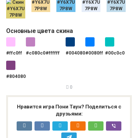
Основные цвета скина
#ffc0ff
#c080c0
#ffffff
#004080
#0080ff
#00c0c0
#804080
0
Нравится игра Пони Таун? Поделиться с
друзьями: