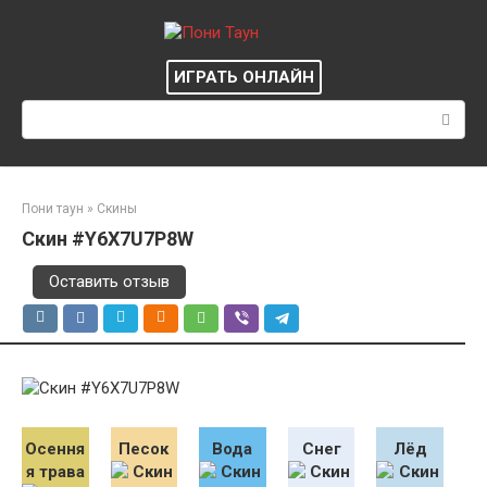
Перейти
к
контенту
ИГРАТЬ ОНЛАЙН
Поиск:
Пони таун
»
Скины
Скин #Y6X7U7P8W
Оставить отзыв
Осення
Песок
Вода
Снег
Лёд
я трава