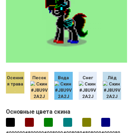
Осення
Песок
Вода
Снег
Лёд
я трава
Основные цвета скина