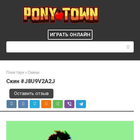
Перейти
к
контенту
ИГРАТЬ ОНЛАЙН
Поиск:
Пони таун
»
Скины
Скин #J8U9V2A2J
Оставить отзыв