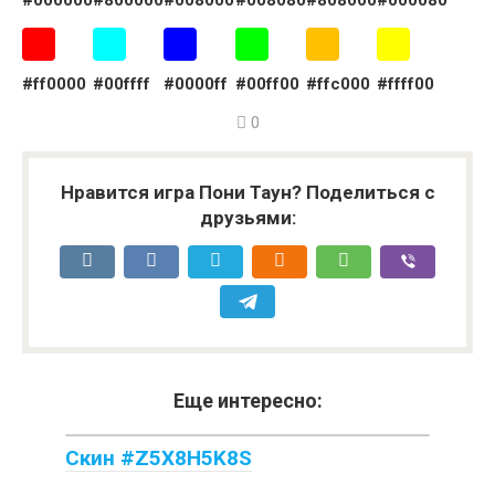
#000000
#800000
#008000
#008080
#808000
#000080
#ff0000
#00ffff
#0000ff
#00ff00
#ffc000
#ffff00
0
Нравится игра Пони Таун? Поделиться с
друзьями:
Еще интересно:
Скин #Z5X8H5K8S