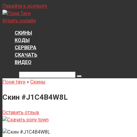
Перейти к контенту
Играть онлайн
СКИНЫ
КОДЫ
СЕРВЕРА
СКАЧАТЬ
ВИДЕО
Поиск:
Пони таун
»
Скины
Скин #J1C4B4W8L
Оставить отзыв