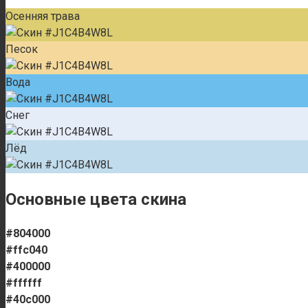
Осенняя трава
Песок
Вода
Снег
Лёд
Основные цвета скина
#804000
#ffc040
#400000
#ffffff
#40c000