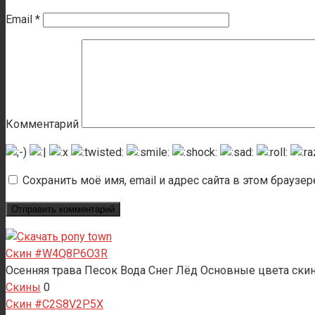
Email
*
Комментарий
Сохранить моё имя, email и адрес сайта в этом брауз
Скин #W4Q8P6O3R
Осенняя трава Песок Вода Снег Лёд Основные цвета скин
Скины
0
Скин #C2S8V2P5X