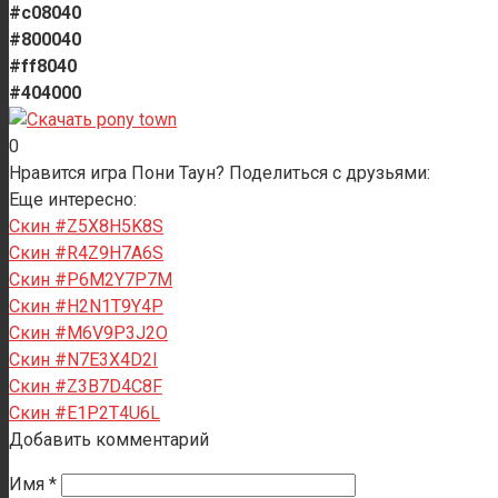
#c08040
#800040
#ff8040
#404000
0
Нравится игра Пони Таун? Поделиться с друзьями:
Еще интересно:
Скин #Z5X8H5K8S
Скин #R4Z9H7A6S
Скин #P6M2Y7P7M
Скин #H2N1T9Y4P
Скин #M6V9P3J2O
Скин #N7E3X4D2I
Скин #Z3B7D4C8F
Скин #E1P2T4U6L
Добавить комментарий
Имя
*