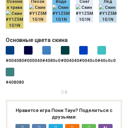
Осення
Песок
Вода
Снег
Лёд
я трава
Основные цвета скина
#004080
#000040
#4080c0
#004040
#0040c0
#40c0c0
#408080
0
Нравится игра Пони Таун? Поделиться с
друзьями: