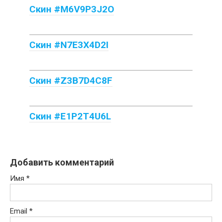
Скин #M6V9P3J2O
Скин #N7E3X4D2I
Скин #Z3B7D4C8F
Скин #E1P2T4U6L
Добавить комментарий
Имя
*
Email
*