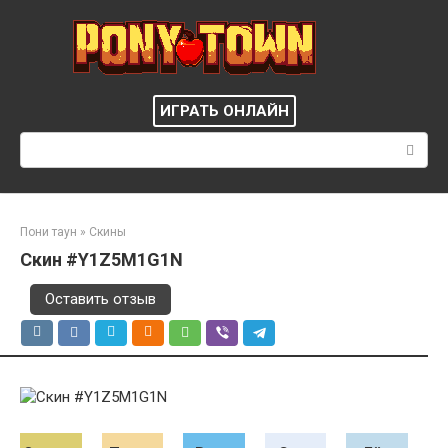
Перейти
к
контенту
ИГРАТЬ ОНЛАЙН
Поиск:
Пони таун
»
Скины
Скин #Y1Z5M1G1N
Оставить отзыв