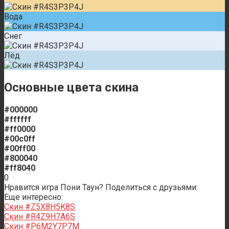
Вода
Снег
Лёд
Основные цвета скина
#000000
#ffffff
#ff0000
#00c0ff
#00ff00
#800040
#ff8040
0
Нравится игра Пони Таун? Поделиться с друзьями:
Еще интересно:
Скин #Z5X8H5K8S
Скин #R4Z9H7A6S
Скин #P6M2Y7P7M