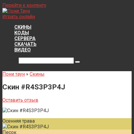
Перейти к контенту
Играть онлайн
СКИНЫ
КОДЫ
СЕРВЕРА
СКАЧАТЬ
ВИДЕО
Поиск:
Пони таун
»
Скины
Скин #R4S3P3P4J
Оставить отзыв
Осенняя трава
Песок