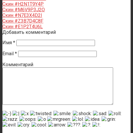
Скин #H2N1T9Y4P
Скин #M6V9P3J2O
Скин #N7E3X4D2I
Скин #Z3B7D4C8F
Скин #E1P2T4U6L
Добавить комментарий
Имя
*
Email
*
Комментарий