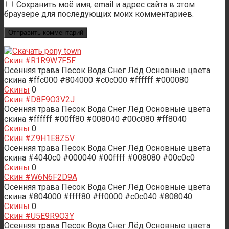
Сохранить моё имя, email и адрес сайта в этом
браузере для последующих моих комментариев.
Скин #R1R9W7F5F
Осенняя трава Песок Вода Снег Лёд Основные цвета
скина #ffc000 #804000 #c0c000 #ffffff #000080
Скины
0
Скин #D8F9O3V2J
Осенняя трава Песок Вода Снег Лёд Основные цвета
скина #ffffff #00ff80 #008040 #00c080 #ff8040
Скины
0
Скин #Z9H1E8Z5V
Осенняя трава Песок Вода Снег Лёд Основные цвета
скина #4040c0 #000040 #00ffff #008080 #00c0c0
Скины
0
Скин #W6N6F2D9A
Осенняя трава Песок Вода Снег Лёд Основные цвета
скина #804000 #ffff80 #ff0000 #c0c040 #808040
Скины
0
Скин #U5E9R9O3Y
Осенняя трава Песок Вода Снег Лёд Основные цвета