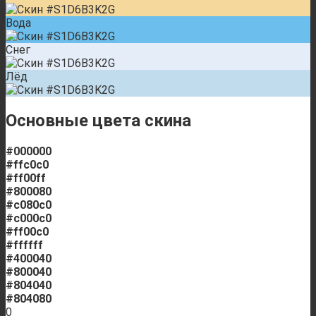
Вода
Снег
Лёд
Основные цвета скина
#000000
#ffc0c0
#ff00ff
#800080
#c080c0
#c000c0
#ff00c0
#ffffff
#400040
#800040
#804040
#804080
0