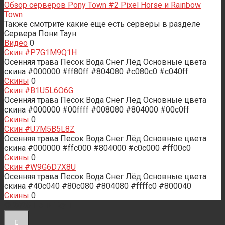
Обзор серверов Pony Town #2 Pixel Horse и Rainbow
Town
Также смотрите какие еще есть серверы в разделе
Сервера Пони Таун.
Видео
0
Скин #P7G1M9Q1H
Осенняя трава Песок Вода Снег Лёд Основные цвета
скина #000000 #ff80ff #804080 #c080c0 #c040ff
Скины
0
Скин #B1U5L6O6G
Осенняя трава Песок Вода Снег Лёд Основные цвета
скина #000000 #00ffff #008080 #804000 #00c0ff
Скины
0
Скин #U7M5B5L8Z
Осенняя трава Песок Вода Снег Лёд Основные цвета
скина #000000 #ffc000 #804000 #c0c000 #ff00c0
Скины
0
Скин #W9G6D7X8U
Осенняя трава Песок Вода Снег Лёд Основные цвета
скина #40c040 #80c080 #804080 #ffffc0 #800040
Скины
0
© 2026 Пони Таун