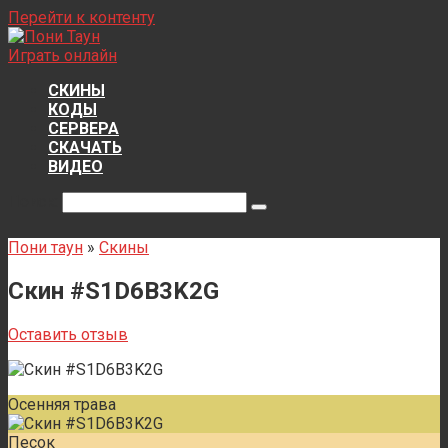
Перейти к контенту
Играть онлайн
СКИНЫ
КОДЫ
СЕРВЕРА
СКАЧАТЬ
ВИДЕО
Поиск:
Пони таун
»
Скины
Скин #S1D6B3K2G
Оставить отзыв
Осенняя трава
Песок