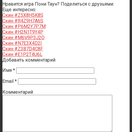
Нравится игра Пони Таун? Поделиться с друзьями:
Еще интересно:
Скин #Z5X8H5K8S
Скин #R4Z9H7A6S
Скин #P6M2Y7P7M
Скин #H2N1T9Y4P
Скин #M6V9P3J2O
Скин #N7E3X4D2I
Скин #Z3B7D4C8F
Скин #E1P2T4U6L
Добавить комментарий
Имя
*
Email
*
Комментарий