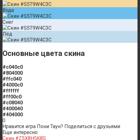
Вода
Снег
Лёд
Основные цвета скина
#c040c0
#804000
#ffc040
#4000c0
#ffffff
#ff00c0
#c08040
#400040
#404000
0
Нравится игра Пони Таун? Поделиться с друзьями:
Еще интересно:
Скин #Z5X8H5K8S