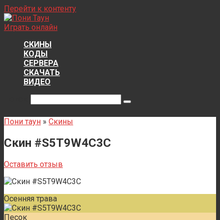
Перейти к контенту
Играть онлайн
СКИНЫ
КОДЫ
СЕРВЕРА
СКАЧАТЬ
ВИДЕО
Поиск:
Пони таун
»
Скины
Скин #S5T9W4C3C
Оставить отзыв
Осенняя трава
Песок