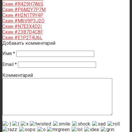
Скин #R4Z9H7A6S
Скин #P6M2Y7P7M
Скин #H2N1T9Y4P
Скин #M6V9P3J2O
Скин #N7E3X4D2I
Скин #Z3B7D4C8F
Скин #E1P2T4U6L
Добавить комментарий
Имя
*
Email
*
Комментарий