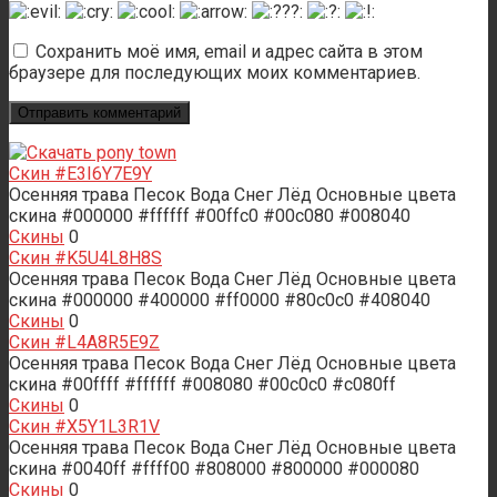
Сохранить моё имя, email и адрес сайта в этом
браузере для последующих моих комментариев.
Скин #E3I6Y7E9Y
Осенняя трава Песок Вода Снег Лёд Основные цвета
скина #000000 #ffffff #00ffc0 #00c080 #008040
Скины
0
Скин #K5U4L8H8S
Осенняя трава Песок Вода Снег Лёд Основные цвета
скина #000000 #400000 #ff0000 #80c0c0 #408040
Скины
0
Скин #L4A8R5E9Z
Осенняя трава Песок Вода Снег Лёд Основные цвета
скина #00ffff #ffffff #008080 #00c0c0 #c080ff
Скины
0
Скин #X5Y1L3R1V
Осенняя трава Песок Вода Снег Лёд Основные цвета
скина #0040ff #ffff00 #808000 #800000 #000080
Скины
0