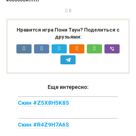
#000000
#ffffff
0
Нравится игра Пони Таун? Поделиться с
друзьями:
Еще интересно:
Скин #Z5X8H5K8S
Скин #R4Z9H7A6S