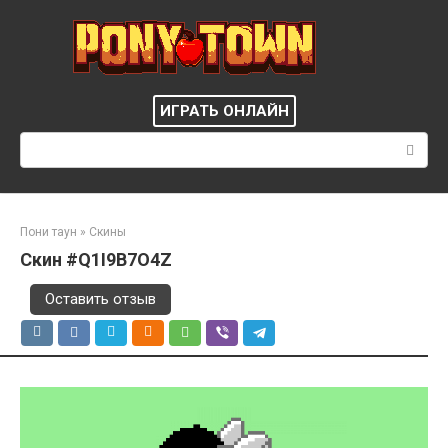
Перейти
к
контенту
ИГРАТЬ ОНЛАЙН
Поиск:
Пони таун
»
Скины
Скин #Q1I9B7O4Z
Оставить отзыв