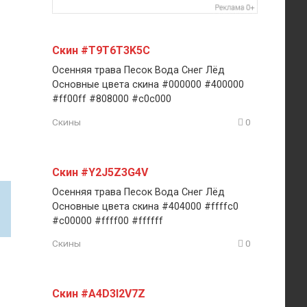
Скин #T9T6T3K5C
Осенняя трава Песок Вода Снег Лёд
Основные цвета скина #000000 #400000
#ff00ff #808000 #c0c000
Скины
0
Скин #Y2J5Z3G4V
Осенняя трава Песок Вода Снег Лёд
Основные цвета скина #404000 #ffffc0
#c00000 #ffff00 #ffffff
Скины
0
Скин #A4D3I2V7Z