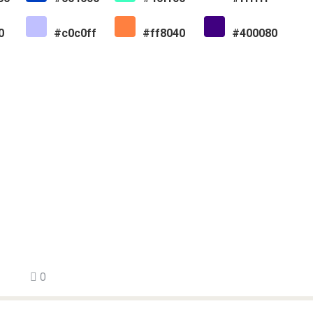
0
#c0c0ff
#ff8040
#400080
0