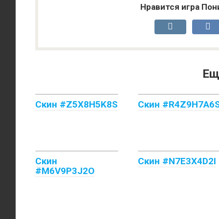
Нравится игра Пон
Ещ
Скин #Z5X8H5K8S
Скин #R4Z9H7A6
Скин
Скин #N7E3X4D2I
#M6V9P3J2O