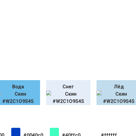
Вода
Снег
Лёд
00
#0040c0
#40ffc0
#ffffff