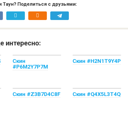
и Таун? Поделиться с друзьями:
е интересно:
S
Скин
Скин #H2N1T9Y4P
#P6M2Y7P7M
Скин #Z3B7D4C8F
Скин #Q4X5L3T4Q