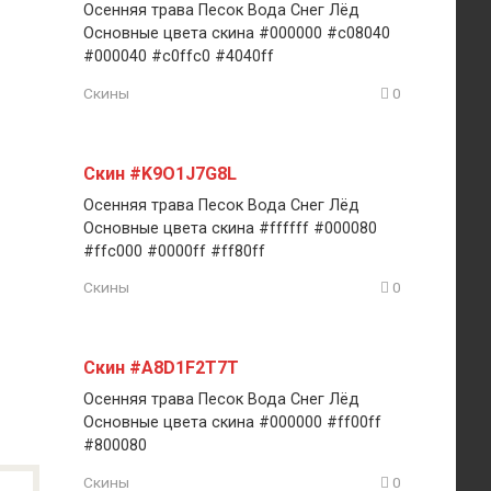
Осенняя трава Песок Вода Снег Лёд
Основные цвета скина #000000 #c08040
#000040 #c0ffc0 #4040ff
Скины
0
Скин #K9O1J7G8L
Осенняя трава Песок Вода Снег Лёд
Основные цвета скина #ffffff #000080
#ffc000 #0000ff #ff80ff
Скины
0
Скин #A8D1F2T7T
Осенняя трава Песок Вода Снег Лёд
Основные цвета скина #000000 #ff00ff
#800080
Скины
0