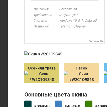
Осенняя трава
Песок
Основные цвета скина
#004040
#4080c0
#4080