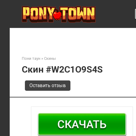
Перейти
к
контенту
Пони таун
»
Скины
Скин #W2C1O9S4S
Оставить отзыв