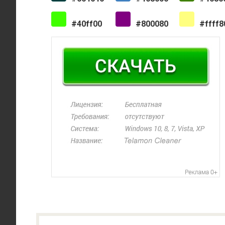
#40ff00
#800080
#ffff8