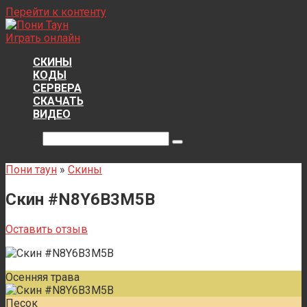
Перейти к контенту
Играть онлайн
СКИНЫ
КОДЫ
СЕРВЕРА
СКАЧАТЬ
ВИДЕО
Поиск:
Пони таун
»
Скины
Скин #N8Y6B3M5B
Оставить отзыв
Осенняя трава
Песок