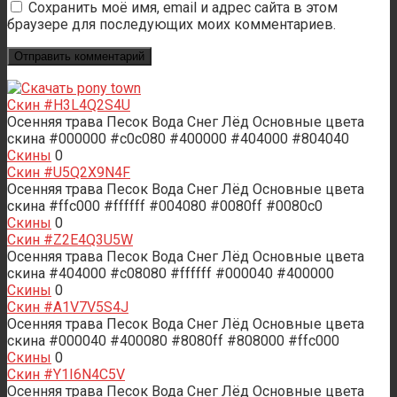
Сохранить моё имя, email и адрес сайта в этом
браузере для последующих моих комментариев.
Скин #H3L4Q2S4U
Осенняя трава Песок Вода Снег Лёд Основные цвета
скина #000000 #c0c080 #400000 #404000 #804040
Скины
0
Скин #U5Q2X9N4F
Осенняя трава Песок Вода Снег Лёд Основные цвета
скина #ffc000 #ffffff #004080 #0080ff #0080c0
Скины
0
Скин #Z2E4Q3U5W
Осенняя трава Песок Вода Снег Лёд Основные цвета
скина #404000 #c08080 #ffffff #000040 #400000
Скины
0
Скин #A1V7V5S4J
Осенняя трава Песок Вода Снег Лёд Основные цвета
скина #000040 #400080 #8080ff #808000 #ffc000
Скины
0
Скин #Y1I6N4C5V
Осенняя трава Песок Вода Снег Лёд Основные цвета