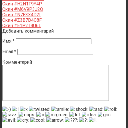
Скин #H2N1T9Y4P
Скин #M6V9P3J2O
Скин #N7E3X4D2I
Скин #Z3B7D4C8F
Скин #E1P2T4U6L
Добавить комментарий
Имя
*
Email
*
Комментарий