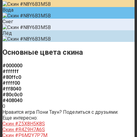
Вода
Снег
Лёд
Основные цвета скина
#000000
#ffffff
#80ffc0
#ffff00
#ff8040
#80c0c0
#408040
0
Нравится игра Пони Таун? Поделиться с друзьями:
Еще интересно:
Скин #Z5X8H5K8S
Скин #R4Z9H7A6S
Скин #P6M2Y7P7M