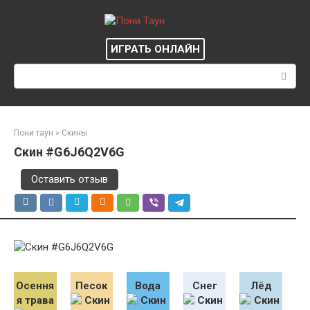
Перейти
к
контенту
ИГРАТЬ ОНЛАЙН
Поиск:
Пони таун
»
Скины
Скин #G6J6Q2V6G
Оставить отзыв
Осення
Песок
Вода
Снег
Лёд
я трава