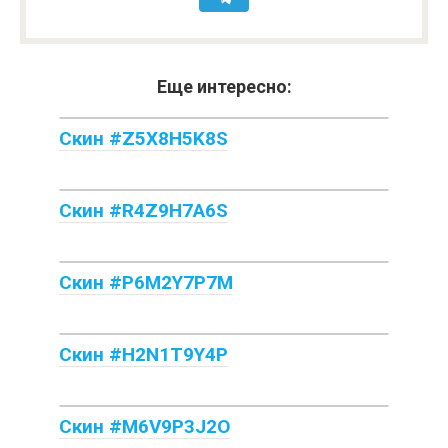
Еще интересно:
Скин #Z5X8H5K8S
Скин #R4Z9H7A6S
Скин #P6M2Y7P7M
Скин #H2N1T9Y4P
Скин #M6V9P3J2O