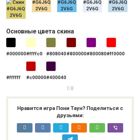
Основные цвета скина
#000000
#ffffc0
#808040
#800000
#800080
#ff0000
#ffffff
#c00000
#400040
0
Нравится игра Пони Таун? Поделиться с
друзьями: