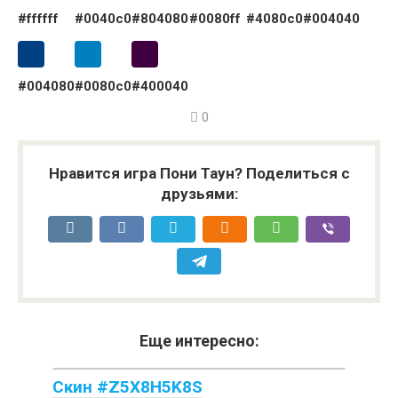
#ffffff
#0040c0
#804080
#0080ff
#4080c0
#004040
#004080
#0080c0
#400040
0
Нравится игра Пони Таун? Поделиться с
друзьями:
Еще интересно:
Скин #Z5X8H5K8S