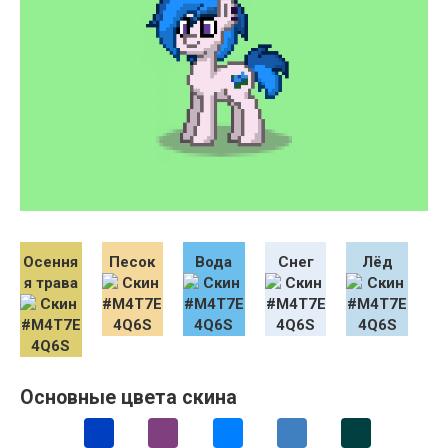
Осення
Песок
Вода
Снег
Лёд
я трава
Основные цвета скина