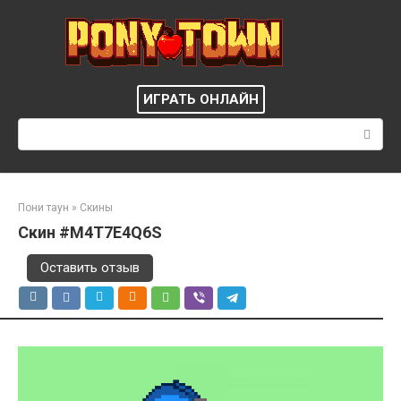
Перейти
к
контенту
ИГРАТЬ ОНЛАЙН
Поиск:
Пони таун
»
Скины
Скин #M4T7E4Q6S
Оставить отзыв