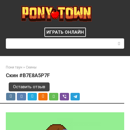
Перейти
к
контенту
ИГРАТЬ ОНЛАЙН
Поиск:
Пони таун
»
Скины
Скин #B7E8A5P7F
Оставить отзыв