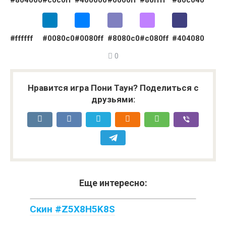
#804000
#c0c0ff
#400000
#0000ff
#80ffff
#80c040
#ffffff
#0080c0
#0080ff
#8080c0
#c080ff
#404080
0
Нравится игра Пони Таун? Поделиться с
друзьями:
Еще интересно:
Скин #Z5X8H5K8S