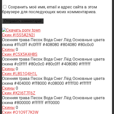
Сохранить моё имя, email и адрес сайта в этом
браузере для последующих моих комментариев.
Скин #I5S5A2N2I
Осенняя трава Песок Вода Снег Лёд Основные цвета
скина #ffc0ff #c0ffff #408080 #804080 #80c0c0
Скины
0
Скин #C5X5K4H8S
Осенняя трава Песок Вода Снег Лёд Основные цвета
скина #c0ffff #80c0c0 #80c0ff #408080 #ffffff
Скины
0
Скин #L8S1Q4H1L
Осенняя трава Песок Вода Снег Лёд Основные цвета
скина #404000 #ff8000 #c08000 #ffff00 #ffffff
Скины
0
Скин #K2I6T7F6Z
Осенняя трава Песок Вода Снег Лёд Основные цвета
скина #800000 #ffffff #ff0000
Скины
0
Скин #O1O9T7K3W