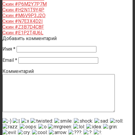
Скин #P6M2Y7P7M
Скин #H2N1T9Y4P
Скин #M6V9P3J2O
Скин #N7E3X4D2I
Скин #Z3B7D4C8F
Скин #E1P2T4U6L
Добавить комментарий
Имя
*
Email
*
Комментарий