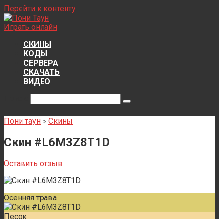
Перейти к контенту
Играть онлайн
СКИНЫ
КОДЫ
СЕРВЕРА
СКАЧАТЬ
ВИДЕО
Поиск:
Пони таун
»
Скины
Скин #L6M3Z8T1D
Оставить отзыв
Осенняя трава
Песок