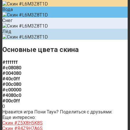
Вода
Снег
Лёд
Основные цвета скина
#ffffff
#c08080
#004080
#40c0ff
#00c080
#c00000
#4080c0
#00c0ff
0
Нравится игра Пони Таун? Поделиться с друзьями:
Еще интересно:
Скин #Z5X8H5K8S
Скин #R4Z9H7A6S