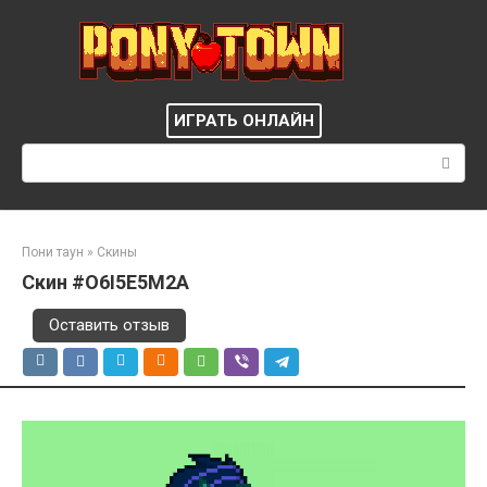
Перейти
к
контенту
ИГРАТЬ ОНЛАЙН
Поиск:
Пони таун
»
Скины
Скин #O6I5E5M2A
Оставить отзыв