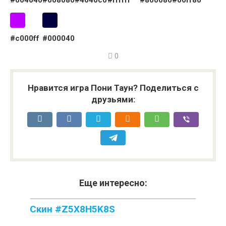
#004040
#008080
#4040c0
#ffffff
#800080
#00ff80
#c000ff
#000040
0
Нравится игра Пони Таун? Поделиться с
друзьями:
Еще интересно:
Скин #Z5X8H5K8S