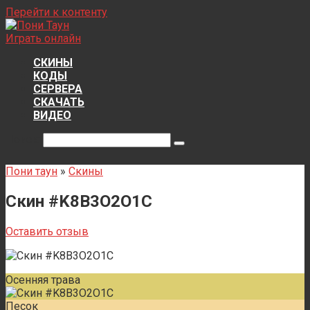
Перейти к контенту
Играть онлайн
СКИНЫ
КОДЫ
СЕРВЕРА
СКАЧАТЬ
ВИДЕО
Поиск:
Пони таун
»
Скины
Скин #K8B3O2O1C
Оставить отзыв
Осенняя трава
Песок