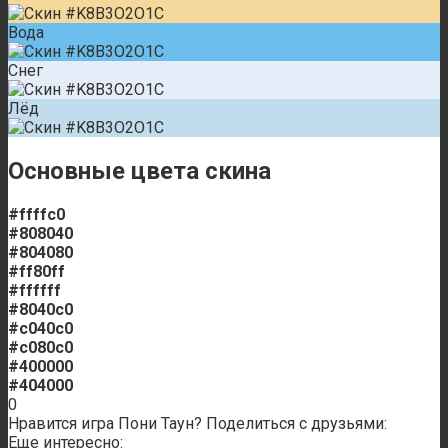
Вода
Снег
Лёд
Основные цвета скина
#ffffc0
#808040
#804080
#ff80ff
#ffffff
#8040c0
#c040c0
#c080c0
#400000
#404000
0
Нравится игра Пони Таун? Поделиться с друзьями:
Еще интересно: