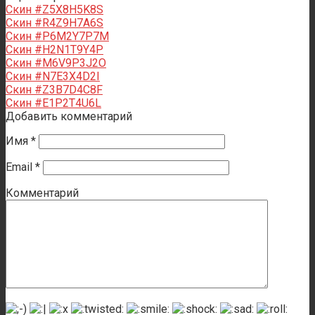
Скин #Z5X8H5K8S
Скин #R4Z9H7A6S
Скин #P6M2Y7P7M
Скин #H2N1T9Y4P
Скин #M6V9P3J2O
Скин #N7E3X4D2I
Скин #Z3B7D4C8F
Скин #E1P2T4U6L
Добавить комментарий
Имя
*
Email
*
Комментарий