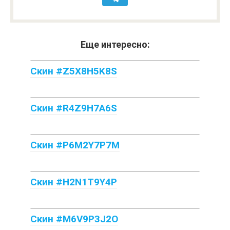
Еще интересно:
Скин #Z5X8H5K8S
Скин #R4Z9H7A6S
Скин #P6M2Y7P7M
Скин #H2N1T9Y4P
Скин #M6V9P3J2O