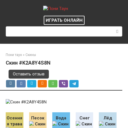
Перейти
к
контенту
ИГРАТЬ ОНЛАЙН
Поиск:
Пони таун
»
Скины
Скин #K2A8Y4S8N
Оставить отзыв
Осення
Песок
Вода
Снег
Лёд
я трава