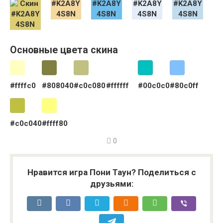
Основные цвета скина
#ffffc0
#808040
#c0c080
#ffffff
#00c0c0
#80c0ff
#c0c040
#ffff80
0
Нравится игра Пони Таун? Поделиться с
друзьями: