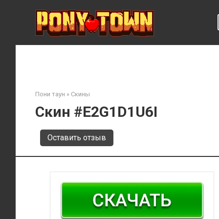
Перейти
к
контенту
Пони таун
»
Скины
Скин #E2G1D1U6I
Оставить отзыв