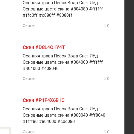
Осенняя трава Песок Вода Снег Лёд
Основные цвета скина #804080 #ffffff
#ffc0ff #c080ff #8080ff
Скины
0
Скин #D8L4O1Y4T
Осенняя трава Песок Вода Снег Лёд
Основные цвета скина #004000 #ffffff
#404000 #408040
Скины
0
Скин #P1F4X6B1C
Осенняя трава Песок Вода Снег Лёд
Основные цвета скина #808040 #ff8040
#ffff80 #804000 #c0c080
Скины
0