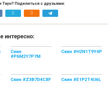
и Таун? Поделиться с друзьями:
е интересно:
S
Скин
Скин #H2N1T9Y4P
#P6M2Y7P7M
Скин #Z3B7D4C8F
Скин #E1P2T4U6L