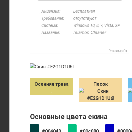
Осенняя трава
Песок
Основные цвета скина
#004040
#00c080
#0000