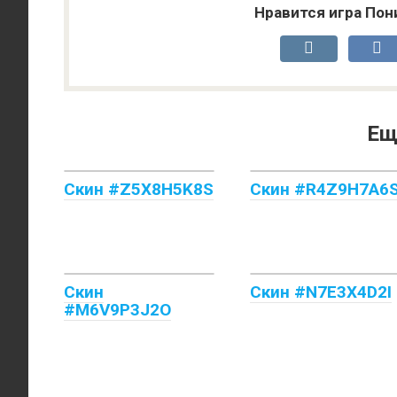
Нравится игра Пон
Ещ
Скин #Z5X8H5K8S
Скин #R4Z9H7A6
Скин
Скин #N7E3X4D2I
#M6V9P3J2O