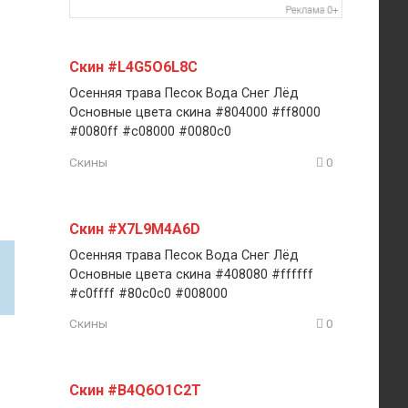
Скин #L4G5O6L8C
Осенняя трава Песок Вода Снег Лёд
Основные цвета скина #804000 #ff8000
#0080ff #c08000 #0080c0
Скины
0
Скин #X7L9M4A6D
Осенняя трава Песок Вода Снег Лёд
Основные цвета скина #408080 #ffffff
#c0ffff #80c0c0 #008000
Скины
0
Скин #B4Q6O1C2T