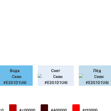
Вода
Снег
Лёд
c0
#c00000
#400000
#ff0000