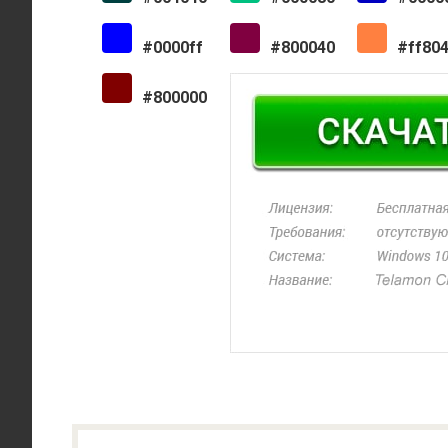
#0000ff
#800040
#ff80
#800000