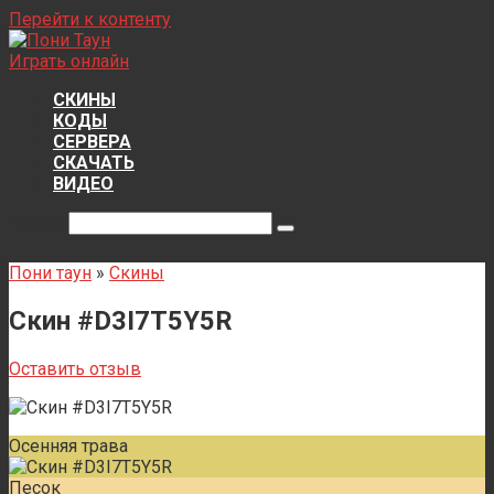
Перейти к контенту
Играть онлайн
СКИНЫ
КОДЫ
СЕРВЕРА
СКАЧАТЬ
ВИДЕО
Поиск:
Пони таун
»
Скины
Скин #D3I7T5Y5R
Оставить отзыв
Осенняя трава
Песок