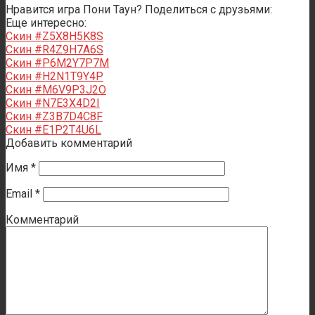
Нравится игра Пони Таун? Поделиться с друзьями:
Еще интересно:
Скин #Z5X8H5K8S
Скин #R4Z9H7A6S
Скин #P6M2Y7P7M
Скин #H2N1T9Y4P
Скин #M6V9P3J2O
Скин #N7E3X4D2I
Скин #Z3B7D4C8F
Скин #E1P2T4U6L
Добавить комментарий
Имя
*
Email
*
Комментарий