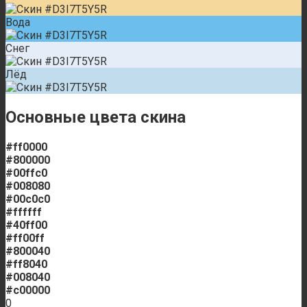
Вода
Снег
Лёд
Основные цвета скина
#ff0000
#800000
#00ffc0
#008080
#00c0c0
#ffffff
#40ff00
#ff00ff
#800040
#ff8040
#008040
#c00000
0