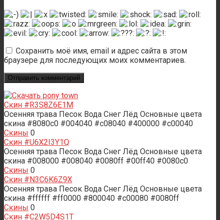
Сохранить моё имя, email и адрес сайта в этом
браузере для последующих моих комментариев.
Скин #R3S8Z6E1M
Осенняя трава Песок Вода Снег Лёд Основные цвета
скина #8080c0 #004040 #c08040 #400000 #c00040
Скины
0
Скин #U6X2I3Y1Q
Осенняя трава Песок Вода Снег Лёд Основные цвета
скина #008000 #008040 #0080ff #00ff40 #0080c0
Скины
0
Скин #N3C6K6Z9X
Осенняя трава Песок Вода Снег Лёд Основные цвета
скина #ffffff #ff0000 #800040 #c00080 #0080ff
Скины
0
Скин #C2W5D4S1T