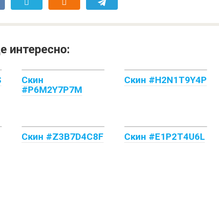
е интересно:
S
Скин
Скин #H2N1T9Y4P
#P6M2Y7P7M
Скин #Z3B7D4C8F
Скин #E1P2T4U6L