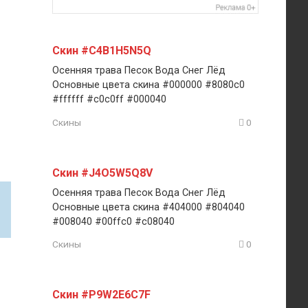
Скин #C4B1H5N5Q
Осенняя трава Песок Вода Снег Лёд
Основные цвета скина #000000 #8080c0
#ffffff #c0c0ff #000040
Скины
0
Скин #J4O5W5Q8V
Осенняя трава Песок Вода Снег Лёд
Основные цвета скина #404000 #804040
#008040 #00ffc0 #c08040
Скины
0
Скин #P9W2E6C7F