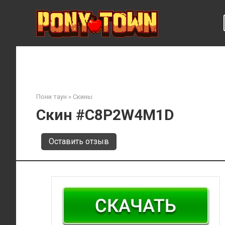
Перейти
к
контенту
Пони таун
»
Скины
Скин #C8P2W4M1D
Оставить отзыв