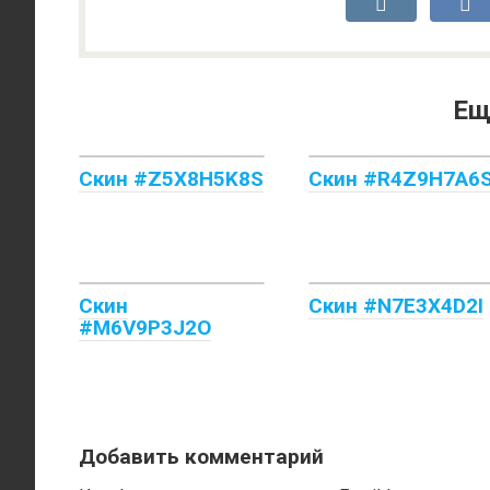
Ещ
Скин #Z5X8H5K8S
Скин #R4Z9H7A6
Скин
Скин #N7E3X4D2I
#M6V9P3J2O
Добавить комментарий