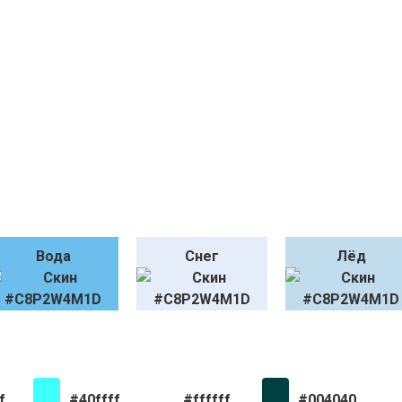
Вода
Снег
Лёд
f
#40ffff
#ffffff
#004040