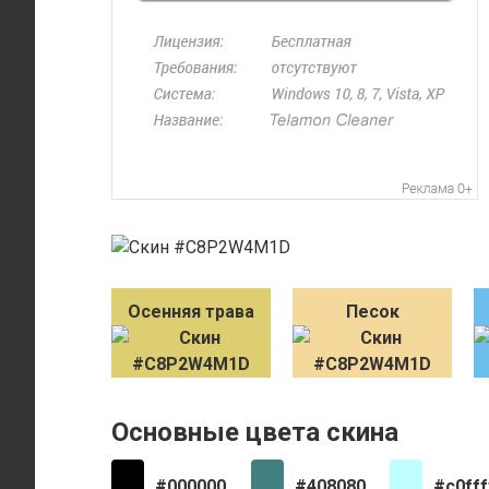
Осенняя трава
Песок
Основные цвета скина
#000000
#408080
#c0fff