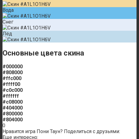
Вода
Снег
Лёд
Основные цвета скина
#000000
#808000
#ffc000
#ffff00
#c0c000
#ffffff
#c08000
#404000
#800000
#804000
0
Нравится игра Пони Таун? Поделиться с друзьями:
Еще интересно: