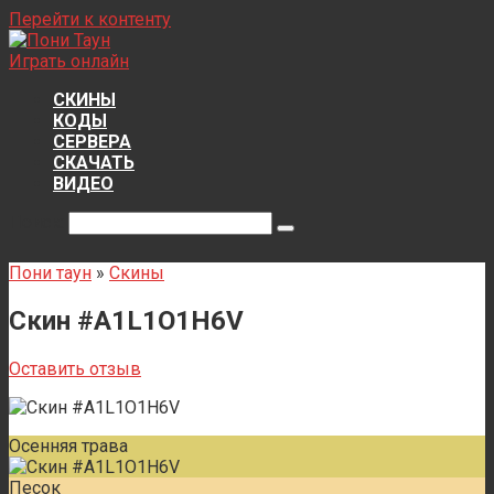
Перейти к контенту
Играть онлайн
СКИНЫ
КОДЫ
СЕРВЕРА
СКАЧАТЬ
ВИДЕО
Поиск:
Пони таун
»
Скины
Скин #A1L1O1H6V
Оставить отзыв
Осенняя трава
Песок