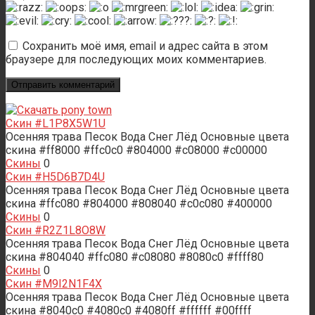
Сохранить моё имя, email и адрес сайта в этом
браузере для последующих моих комментариев.
Скин #L1P8X5W1U
Осенняя трава Песок Вода Снег Лёд Основные цвета
скина #ff8000 #ffc0c0 #804000 #c08000 #c00000
Скины
0
Скин #H5D6B7D4U
Осенняя трава Песок Вода Снег Лёд Основные цвета
скина #ffc080 #804000 #808040 #c0c080 #400000
Скины
0
Скин #R2Z1L8O8W
Осенняя трава Песок Вода Снег Лёд Основные цвета
скина #804040 #ffc080 #c08080 #8080c0 #ffff80
Скины
0
Скин #M9I2N1F4X
Осенняя трава Песок Вода Снег Лёд Основные цвета
скина #8040c0 #4080c0 #4080ff #ffffff #00ffff