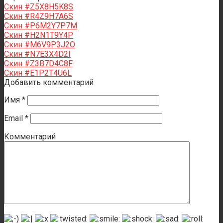
Скин #Z5X8H5K8S
Скин #R4Z9H7A6S
Скин #P6M2Y7P7M
Скин #H2N1T9Y4P
Скин #M6V9P3J2O
Скин #N7E3X4D2I
Скин #Z3B7D4C8F
Скин #E1P2T4U6L
Добавить комментарий
Имя
*
Email
*
Комментарий