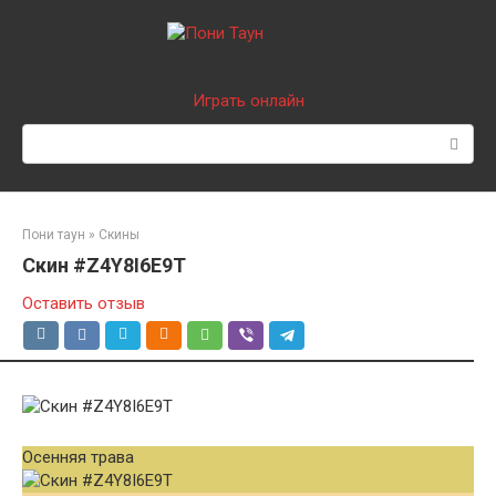
Перейти
к
контенту
Играть онлайн
Поиск:
Пони таун
»
Скины
Скин #Z4Y8I6E9T
Оставить отзыв
Осенняя трава