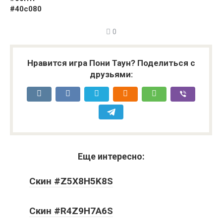
#40c080
0
Нравится игра Пони Таун? Поделиться с
друзьями:
Еще интересно:
Скин #Z5X8H5K8S
Скин #R4Z9H7A6S