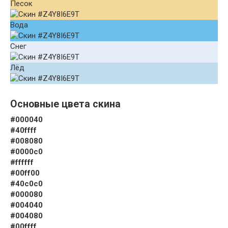
Песок
Вода
Снег
Лёд
Основные цвета скина
#000040
#40ffff
#008080
#0000c0
#ffffff
#00ff00
#40c0c0
#000080
#004040
#004080
#00ffff