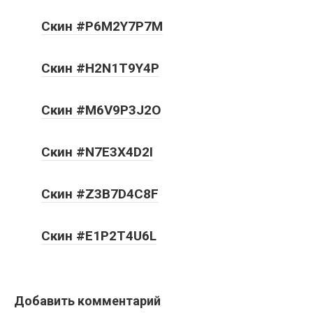
Скин #P6M2Y7P7M
Скин #H2N1T9Y4P
Скин #M6V9P3J2O
Скин #N7E3X4D2I
Скин #Z3B7D4C8F
Скин #E1P2T4U6L
Добавить комментарий