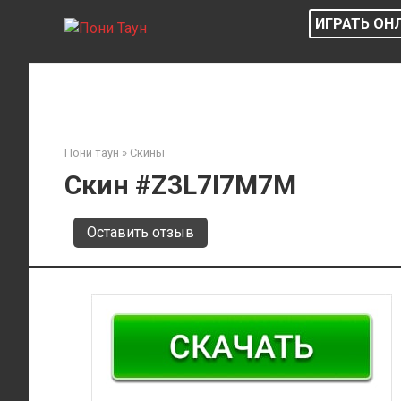
Перейти
ИГРАТЬ ОН
к
контенту
Пони таун
»
Скины
Скин #Z3L7I7M7M
Оставить отзыв