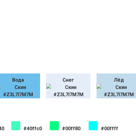
Вода
Снег
Лёд
40
#40ffc0
#00ff80
#00ffff