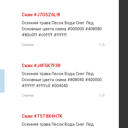
Скин #J7O5Z6L9I
Осенняя трава Песок Вода Снег Лёд
Основные цвета скина #000000 #408080
#80c0ff #c0ffff #ffffff
Скины
0
Скин #J4F5K7F3R
Осенняя трава Песок Вода Снег Лёд
Основные цвета скина #808040 #400000
#ffffff #ffffc0 #004040
Скины
0
Скин #T5T8X4H7K
Осенняя трава Песок Вода Снег Лёд