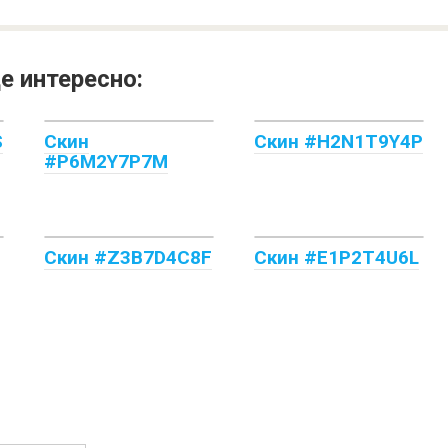
е интересно:
S
Скин
Скин #H2N1T9Y4P
#P6M2Y7P7M
Скин #Z3B7D4C8F
Скин #E1P2T4U6L