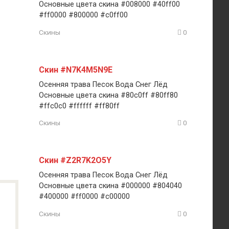
Основные цвета скина #008000 #40ff00
#ff0000 #800000 #c0ff00
Скины
0
Скин #N7K4M5N9E
Осенняя трава Песок Вода Снег Лёд
Основные цвета скина #80c0ff #80ff80
#ffc0c0 #ffffff #ff80ff
Скины
0
Скин #Z2R7K2O5Y
Осенняя трава Песок Вода Снег Лёд
Основные цвета скина #000000 #804040
#400000 #ff0000 #c00000
Скины
0