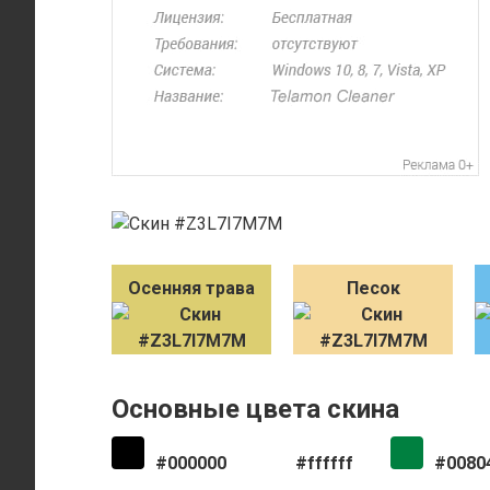
Осенняя трава
Песок
Основные цвета скина
#000000
#ffffff
#0080