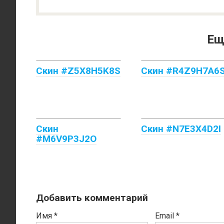
Ещ
Скин #Z5X8H5K8S
Скин #R4Z9H7A6
Скин
Скин #N7E3X4D2I
#M6V9P3J2O
Добавить комментарий
Имя
*
Email
*