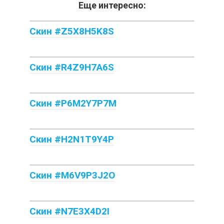
Еще интересно:
Скин #Z5X8H5K8S
Скин #R4Z9H7A6S
Скин #P6M2Y7P7M
Скин #H2N1T9Y4P
Скин #M6V9P3J2O
Скин #N7E3X4D2I