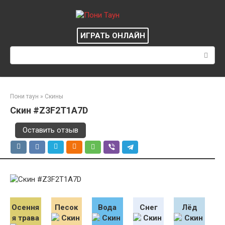
Перейти
к
контенту
ИГРАТЬ ОНЛАЙН
Поиск:
Пони таун
»
Скины
Скин #Z3F2T1A7D
Оставить отзыв
Осення
Песок
Вода
Снег
Лёд
я трава