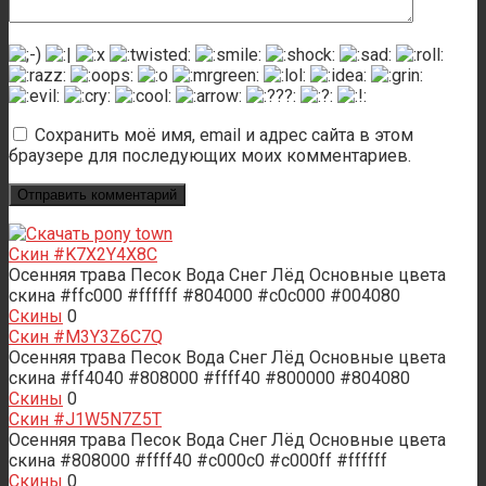
Сохранить моё имя, email и адрес сайта в этом
браузере для последующих моих комментариев.
Скин #K7X2Y4X8C
Осенняя трава Песок Вода Снег Лёд Основные цвета
скина #ffc000 #ffffff #804000 #c0c000 #004080
Скины
0
Скин #M3Y3Z6C7Q
Осенняя трава Песок Вода Снег Лёд Основные цвета
скина #ff4040 #808000 #ffff40 #800000 #804080
Скины
0
Скин #J1W5N7Z5T
Осенняя трава Песок Вода Снег Лёд Основные цвета
скина #808000 #ffff40 #c000c0 #c000ff #ffffff
Скины
0