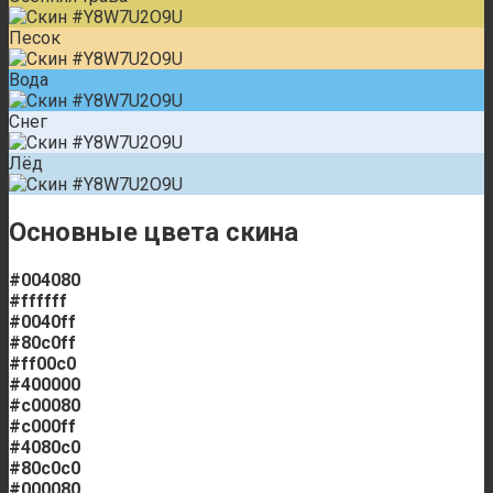
Песок
Вода
Снег
Лёд
Основные цвета скина
#004080
#ffffff
#0040ff
#80c0ff
#ff00c0
#400000
#c00080
#c000ff
#4080c0
#80c0c0
#000080