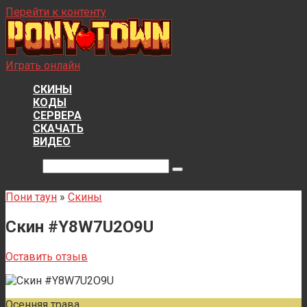
Перейти к контенту
Играть онлайн
СКИНЫ
КОДЫ
СЕРВЕРА
СКАЧАТЬ
ВИДЕО
Поиск:
Пони таун
»
Скины
Скин #Y8W7U2O9U
Оставить отзыв
Осенняя трава