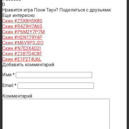
0
Нравится игра Пони Таун? Поделиться с друзьями:
Еще интересно:
Скин #Z5X8H5K8S
Скин #R4Z9H7A6S
Скин #P6M2Y7P7M
Скин #H2N1T9Y4P
Скин #M6V9P3J2O
Скин #N7E3X4D2I
Скин #Z3B7D4C8F
Скин #E1P2T4U6L
Добавить комментарий
Имя
*
Email
*
Комментарий