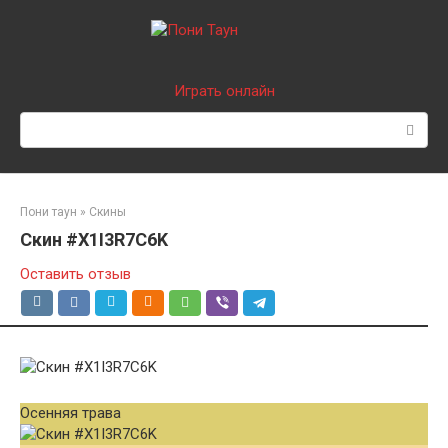
Перейти
к
контенту
Играть онлайн
Поиск:
Пони таун
»
Скины
Скин #X1I3R7C6K
Оставить отзыв
Осенняя трава