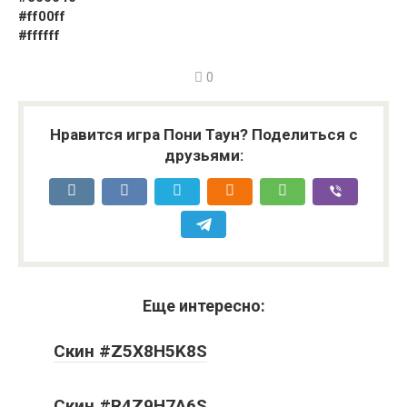
#ff00ff
#ffffff
0
Нравится игра Пони Таун? Поделиться с
друзьями:
Еще интересно:
Скин #Z5X8H5K8S
Скин #R4Z9H7A6S