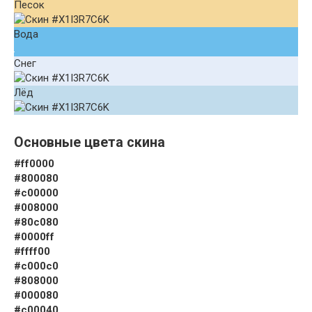
Песок
Вода
Снег
Лёд
Основные цвета скина
#ff0000
#800080
#c00000
#008000
#80c080
#0000ff
#ffff00
#c000c0
#808000
#000080
#c00040