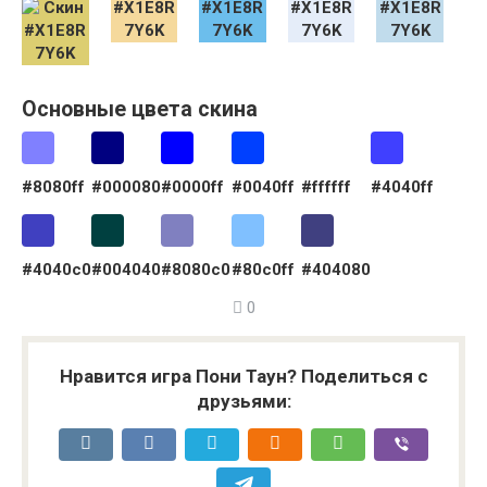
Основные цвета скина
#8080ff
#000080
#0000ff
#0040ff
#ffffff
#4040ff
#4040c0
#004040
#8080c0
#80c0ff
#404080
0
Нравится игра Пони Таун? Поделиться с
друзьями: