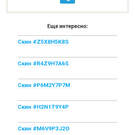
Еще интересно:
Скин #Z5X8H5K8S
Скин #R4Z9H7A6S
Скин #P6M2Y7P7M
Скин #H2N1T9Y4P
Скин #M6V9P3J2O