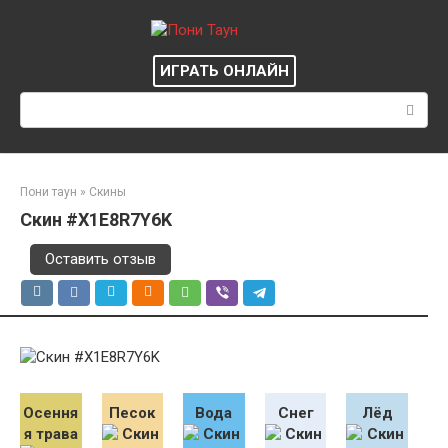
Перейти
к
контенту
ИГРАТЬ ОНЛАЙН
Поиск:
Пони таун
»
Скины
Скин #X1E8R7Y6K
Оставить отзыв
Осення
Песок
Вода
Снег
Лёд
я трава