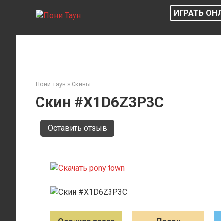
Перейти
ИГРАТЬ ОН
к
контенту
Пони таун
»
Скины
Скин #X1D6Z3P3C
Оставить отзыв