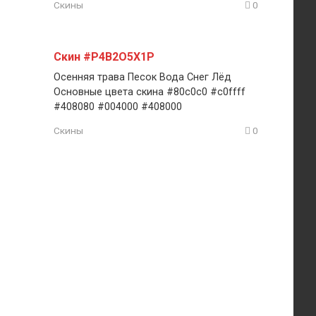
Скины
0
Скин #P4B2O5X1P
Осенняя трава Песок Вода Снег Лёд
Основные цвета скина #80c0c0 #c0ffff
#408080 #004000 #408000
Скины
0