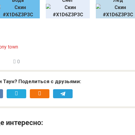
Вода
Снег
Лёд
0
и Таун? Поделиться с друзьями:
е интересно: