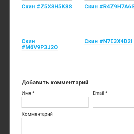
Скин #Z5X8H5K8S
Скин #R4Z9H7A6
Скин
Скин #N7E3X4D2I
#M6V9P3J2O
Добавить комментарий
Имя
*
Email
*
Комментарий