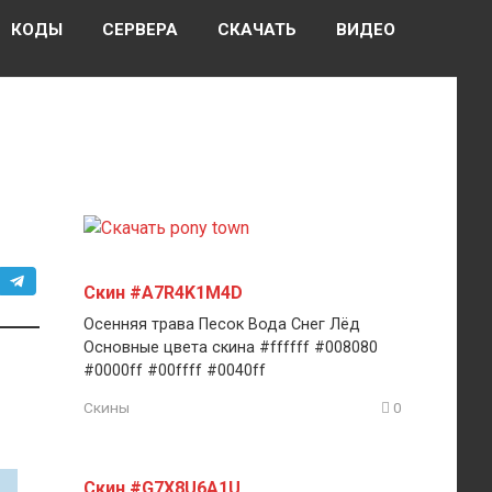
КОДЫ
СЕРВЕРА
СКАЧАТЬ
ВИДЕО
Скин #A7R4K1M4D
Осенняя трава Песок Вода Снег Лёд
Основные цвета скина #ffffff #008080
#0000ff #00ffff #0040ff
Скины
0
Скин #G7X8U6A1U