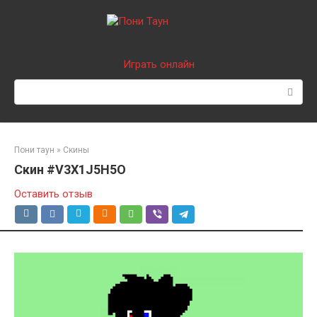
Перейти
к
контенту
Играть онлайн
Поиск:
Пони таун
»
Скины
Скин #V3X1J5H5O
Оставить отзыв