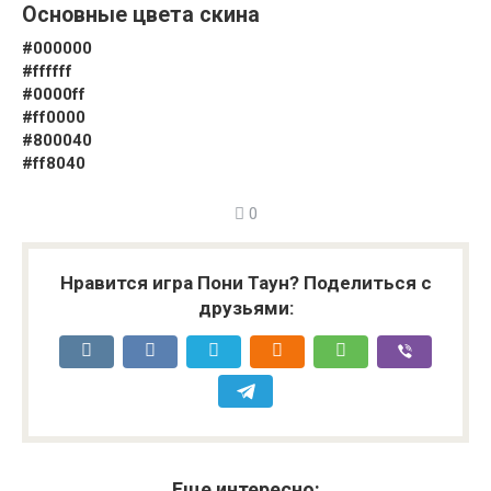
Основные цвета скина
#000000
#ffffff
#0000ff
#ff0000
#800040
#ff8040
0
Нравится игра Пони Таун? Поделиться с
друзьями:
Еще интересно: