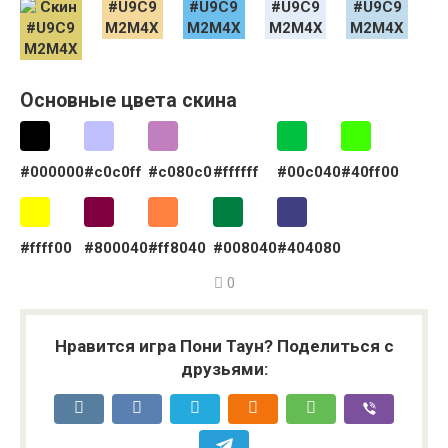
Основные цвета скина
#000000
#c0c0ff
#c080c0
#ffffff
#00c040
#40ff00
#ffff00
#800040
#ff8040
#008040
#404080
0
Нравится игра Пони Таун? Поделиться с
друзьями: