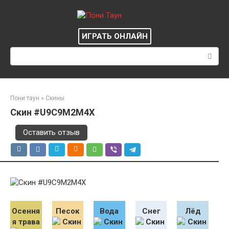
Перейти
к
контенту
ИГРАТЬ ОНЛАЙН
Поиск:
Пони таун
»
Скины
Скин #U9C9M2M4X
Оставить отзыв
Осення
Песок
Вода
Снег
Лёд
я трава