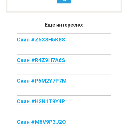
Еще интересно:
Скин #Z5X8H5K8S
Скин #R4Z9H7A6S
Скин #P6M2Y7P7M
Скин #H2N1T9Y4P
Скин #M6V9P3J2O