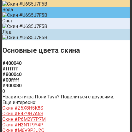
Вода
Снег
Лёд
Основные цвета скина
#400040
#ffffff
#8000c0
#00ffff
#400080
0
Нравится игра Пони Таун? Поделиться с друзьями:
Еще интересно:
Скин #Z5X8H5K8S
Скин #R4Z9H7A6S
Скин #P6M2Y7P7M
Скин #H2N1T9Y4P
Скин #M6V9P3J2O