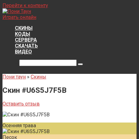
Перейти к контенту
Играть онлайн
СКИНЫ
КОДЫ
СЕРВЕРА
СКАЧАТЬ
ВИДЕО
Поиск:
Пони таун
»
Скины
Скин #U6S5J7F5B
Оставить отзыв
Осенняя трава
Песок