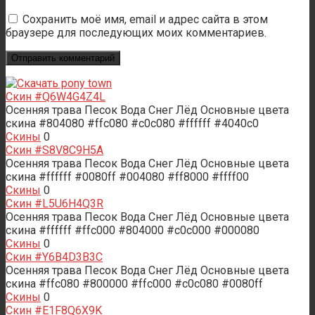
Сохранить моё имя, email и адрес сайта в этом
браузере для последующих моих комментариев.
Скин #Q6W4G4Z4L
Осенняя трава Песок Вода Снег Лёд Основные цвета
скина #804080 #ffc080 #c0c080 #ffffff #4040c0
Скины
0
Скин #S8V8C9H5A
Осенняя трава Песок Вода Снег Лёд Основные цвета
скина #ffffff #0080ff #004080 #ff8000 #ffff00
Скины
0
Скин #L5U6H4Q3R
Осенняя трава Песок Вода Снег Лёд Основные цвета
скина #ffffff #ffc000 #804000 #c0c000 #000080
Скины
0
Скин #Y6B4D3B3C
Осенняя трава Песок Вода Снег Лёд Основные цвета
скина #ffc080 #800000 #ffc000 #c0c080 #0080ff
Скины
0
Скин #E1F8Q6X9K