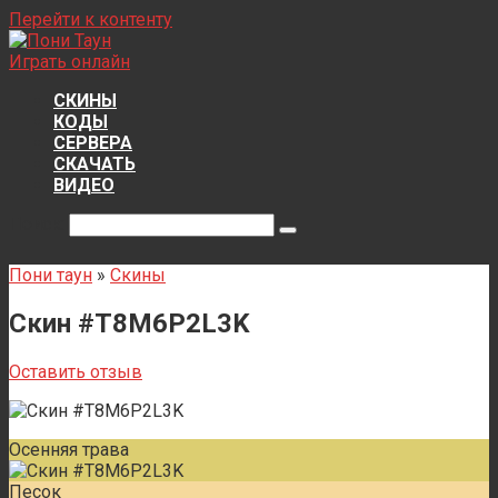
Перейти к контенту
Играть онлайн
СКИНЫ
КОДЫ
СЕРВЕРА
СКАЧАТЬ
ВИДЕО
Поиск:
Пони таун
»
Скины
Скин #T8M6P2L3K
Оставить отзыв
Осенняя трава
Песок