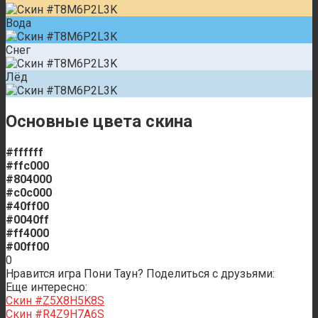
Вода
Снег
Лёд
Основные цвета скина
#ffffff
#ffc000
#804000
#c0c000
#40ff00
#0040ff
#ff4000
#00ff00
0
Нравится игра Пони Таун? Поделиться с друзьями:
Еще интересно:
Скин #Z5X8H5K8S
Скин #R4Z9H7A6S