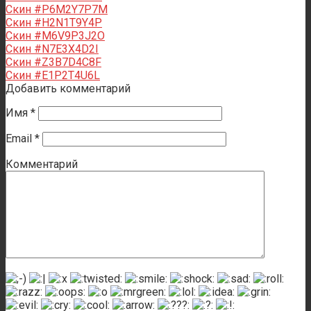
Скин #P6M2Y7P7M
Скин #H2N1T9Y4P
Скин #M6V9P3J2O
Скин #N7E3X4D2I
Скин #Z3B7D4C8F
Скин #E1P2T4U6L
Добавить комментарий
Имя
*
Email
*
Комментарий