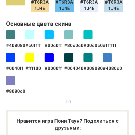
Основные цвета скина
#408080
#c0ffff
#00c0ff
#80c0c0
#00c0c0
#ffffff
#0040ff
#ffff00
#0000ff
#004040
#008080
#4080c0
#8080c0
0
Нравится игра Пони Таун? Поделиться с
друзьями: