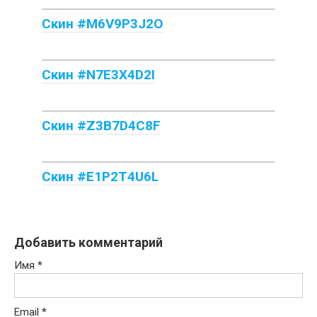
Скин #M6V9P3J2O
Скин #N7E3X4D2I
Скин #Z3B7D4C8F
Скин #E1P2T4U6L
Добавить комментарий
Имя
*
Email
*