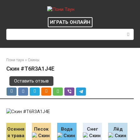
Перейти
к
контенту
ИГРАТЬ ОНЛАЙН
Поиск:
Пони таун
»
Скины
Скин #T6R3A1J4E
Оставить отзыв
Осення
Песок
Вода
Снег
Лёд
я трава