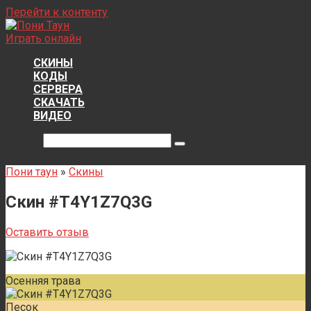
Перейти к контенту
Играть онлайн
СКИНЫ
КОДЫ
СЕРВЕРА
СКАЧАТЬ
ВИДЕО
Поиск:
Пони таун
»
Скины
Скин #T4Y1Z7Q3G
Оставить отзыв
Осенняя трава
Песок