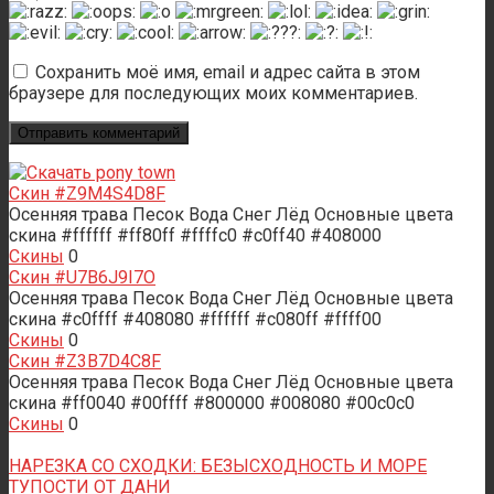
Сохранить моё имя, email и адрес сайта в этом
браузере для последующих моих комментариев.
Скин #Z9M4S4D8F
Осенняя трава Песок Вода Снег Лёд Основные цвета
скина #ffffff #ff80ff #ffffc0 #c0ff40 #408000
Скины
0
Скин #U7B6J9I7O
Осенняя трава Песок Вода Снег Лёд Основные цвета
скина #c0ffff #408080 #ffffff #c080ff #ffff00
Скины
0
Скин #Z3B7D4C8F
Осенняя трава Песок Вода Снег Лёд Основные цвета
скина #ff0040 #00ffff #800000 #008080 #00c0c0
Скины
0
НАРЕЗКА СО СХОДКИ: БЕЗЫСХОДНОСТЬ И МОРЕ
ТУПОСТИ ОТ ДАНИ