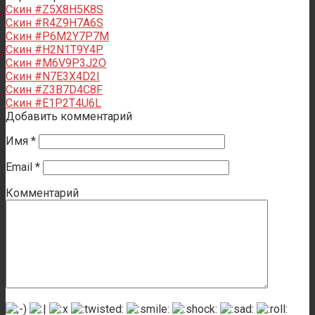
Скин #Z5X8H5K8S
Скин #R4Z9H7A6S
Скин #P6M2Y7P7M
Скин #H2N1T9Y4P
Скин #M6V9P3J2O
Скин #N7E3X4D2I
Скин #Z3B7D4C8F
Скин #E1P2T4U6L
Добавить комментарий
Имя
*
Email
*
Комментарий