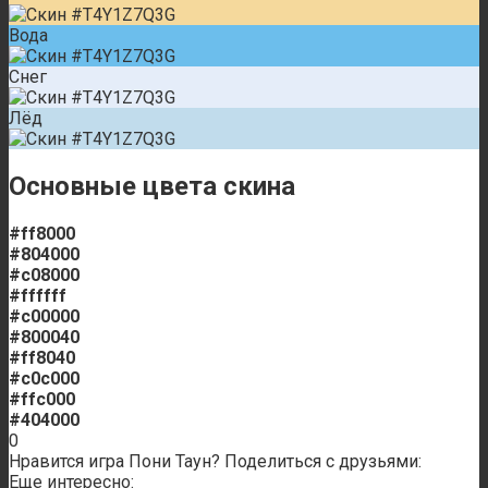
Вода
Снег
Лёд
Основные цвета скина
#ff8000
#804000
#c08000
#ffffff
#c00000
#800040
#ff8040
#c0c000
#ffc000
#404000
0
Нравится игра Пони Таун? Поделиться с друзьями:
Еще интересно: