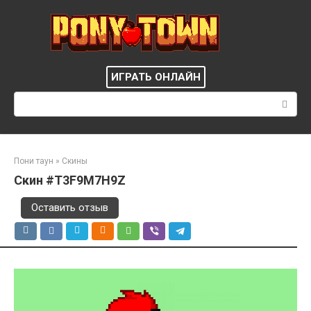
Перейти
к
контенту
ИГРАТЬ ОНЛАЙН
Поиск:
Пони таун
»
Скины
Скин #T3F9M7H9Z
Оставить отзыв