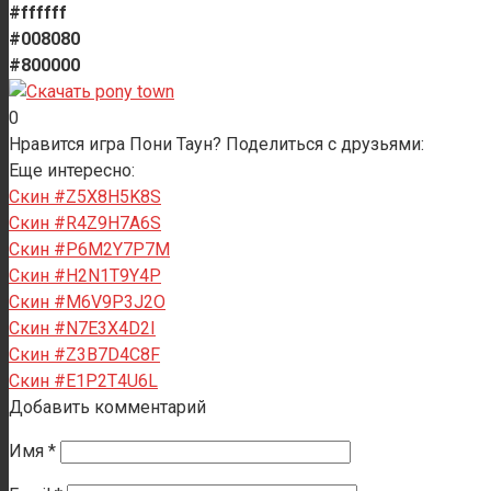
#ffffff
#008080
#800000
0
Нравится игра Пони Таун? Поделиться с друзьями:
Еще интересно:
Скин #Z5X8H5K8S
Скин #R4Z9H7A6S
Скин #P6M2Y7P7M
Скин #H2N1T9Y4P
Скин #M6V9P3J2O
Скин #N7E3X4D2I
Скин #Z3B7D4C8F
Скин #E1P2T4U6L
Добавить комментарий
Имя
*