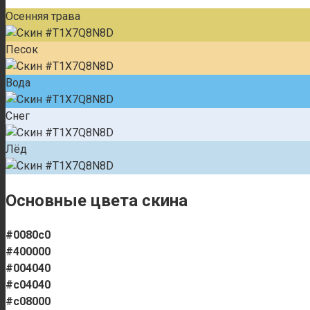
Осенняя трава
Песок
Вода
Снег
Лёд
Основные цвета скина
#0080c0
#400000
#004040
#c04040
#c08000