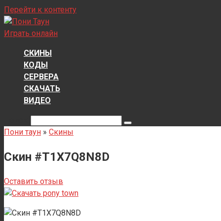
Перейти к контенту
Играть онлайн
СКИНЫ
КОДЫ
СЕРВЕРА
СКАЧАТЬ
ВИДЕО
Поиск:
Пони таун
»
Скины
Скин #T1X7Q8N8D
Оставить отзыв