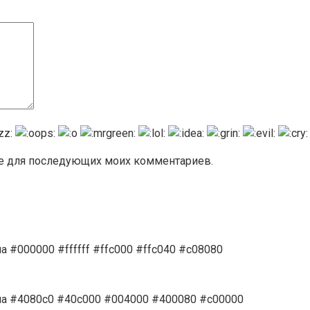
ере для последующих моих комментариев.
 #000000 #ffffff #ffc000 #ffc040 #c08080
на #4080c0 #40c000 #004000 #400080 #c00000