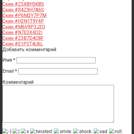
Скин #Z5X8H5K8S
Скин #R4Z9H7A6S
Скин #P6M2Y7P7M
Скин #H2N1T9Y4P
Скин #M6V9P3J2O
Скин #N7E3X4D2I
Скин #Z3B7D4C8F
Скин #E1P2T4U6L
Добавить комментарий
Имя
*
Email
*
Комментарий