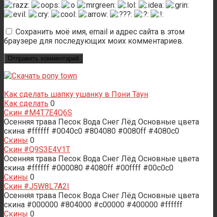
Сохранить моё имя, email и адрес сайта в этом
браузере для последующих моих комментариев.
Как сделать шапку ушанку в Пони Таун
Как сделать
0
Скин #M4T7E4Q6S
Осенняя трава Песок Вода Снег Лёд Основные цвета
скина #ffffff #0040c0 #804080 #0080ff #4080c0
Скины
0
Скин #Q9S3E4V1T
Осенняя трава Песок Вода Снег Лёд Основные цвета
скина #ffffff #000080 #4080ff #00ffff #00c0c0
Скины
0
Скин #J5W8L7A2I
Осенняя трава Песок Вода Снег Лёд Основные цвета
скина #000000 #804000 #c00000 #400000 #ffffff
Скины
0