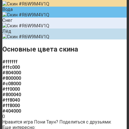
Вода
Снег
Лёд
Основные цвета скина
#ffffff
#ffc000
#804000
#800000
#c08000
#ff0000
#800040
#ff8040
#ff8000
#404000
0
Нравится игра Пони Таун? Поделиться с друзьями:
Еще интересно: