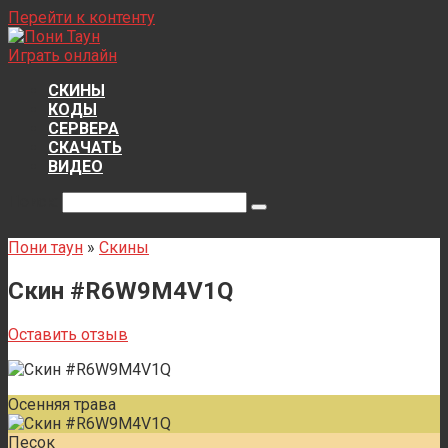
Перейти к контенту
Играть онлайн
СКИНЫ
КОДЫ
СЕРВЕРА
СКАЧАТЬ
ВИДЕО
Поиск:
Пони таун
»
Скины
Скин #R6W9M4V1Q
Оставить отзыв
Осенняя трава
Песок