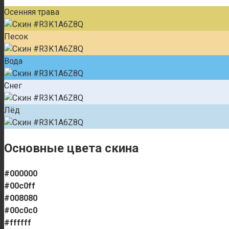
Осенняя трава
Песок
Вода
Снег
Лёд
Основные цвета скина
#000000
#00c0ff
#008080
#00c0c0
#ffffff