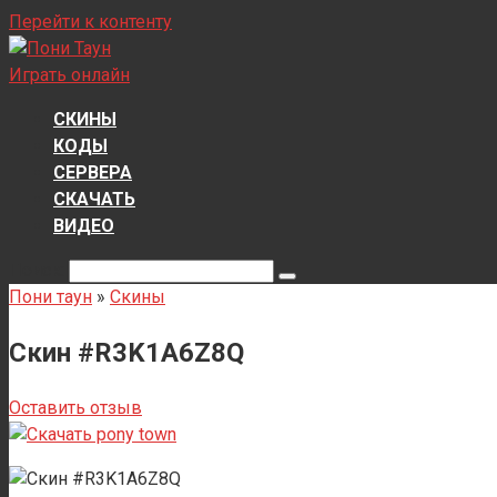
Перейти к контенту
Играть онлайн
СКИНЫ
КОДЫ
СЕРВЕРА
СКАЧАТЬ
ВИДЕО
Поиск:
Пони таун
»
Скины
Скин #R3K1A6Z8Q
Оставить отзыв