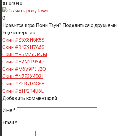
#004040
0
Нравится игра Пони Таун? Поделиться с друзьями:
Еще интересно:
Скин #Z5X8H5K8S
Скин #R4Z9H7A6S
Скин #P6M2Y7P7M
Скин #H2N1T9Y4P
Скин #M6V9P3J2O
Скин #N7E3X4D2I
Скин #Z3B7D4C8F
Скин #E1P2T4U6L
Добавить комментарий
Имя
*
Email
*