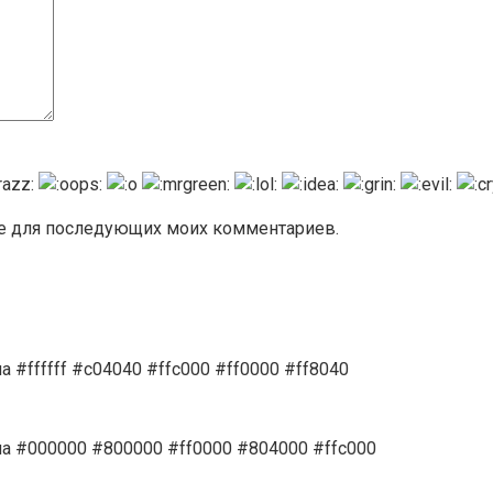
ере для последующих моих комментариев.
 #ffffff #c04040 #ffc000 #ff0000 #ff8040
на #000000 #800000 #ff0000 #804000 #ffc000