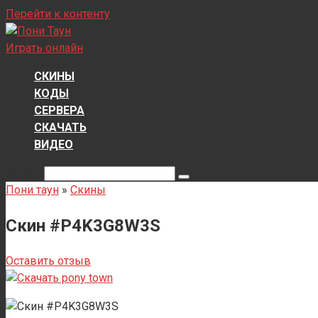
Перейти к контенту
Играть онлайн
СКИНЫ
КОДЫ
СЕРВЕРА
СКАЧАТЬ
ВИДЕО
Поиск:
Пони таун
»
Скины
Скин #P4K3G8W3S
Оставить отзыв