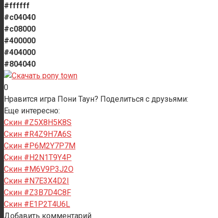
#ffffff
#c04040
#c08000
#400000
#404000
#804040
0
Нравится игра Пони Таун? Поделиться с друзьями:
Еще интересно:
Скин #Z5X8H5K8S
Скин #R4Z9H7A6S
Скин #P6M2Y7P7M
Скин #H2N1T9Y4P
Скин #M6V9P3J2O
Скин #N7E3X4D2I
Скин #Z3B7D4C8F
Скин #E1P2T4U6L
Добавить комментарий