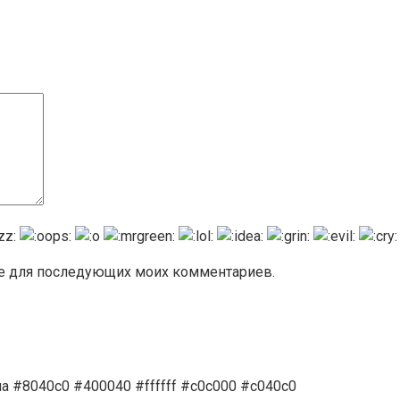
ере для последующих моих комментариев.
а #8040c0 #400040 #ffffff #c0c000 #c040c0