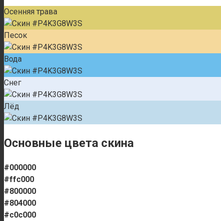
Осенняя трава
Песок
Вода
Снег
Лёд
Основные цвета скина
#000000
#ffc000
#800000
#804000
#c0c000