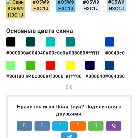
Основные цвета скина
#000000
#004040
#00c0c0
#008080
#ffffff
#0040c0
#80ff80
#40c000
#ff0000
#ffff00
#000040
#004080
0
Нравится игра Пони Таун? Поделиться с
друзьями: