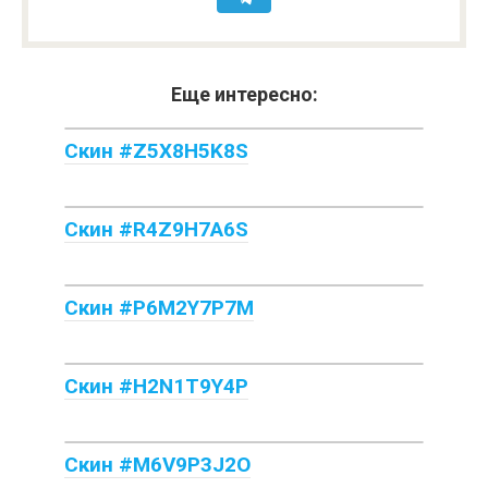
Еще интересно:
Скин #Z5X8H5K8S
Скин #R4Z9H7A6S
Скин #P6M2Y7P7M
Скин #H2N1T9Y4P
Скин #M6V9P3J2O