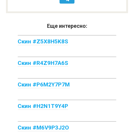
Еще интересно:
Скин #Z5X8H5K8S
Скин #R4Z9H7A6S
Скин #P6M2Y7P7M
Скин #H2N1T9Y4P
Скин #M6V9P3J2O