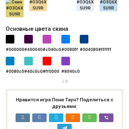
Основные цвета скина
#000000
#400040
#c040c0
#0080ff
#004080
#ffffff
#0080c0
#40c0c0
#ff0000
#8040c0
0
Нравится игра Пони Таун? Поделиться с
друзьями: