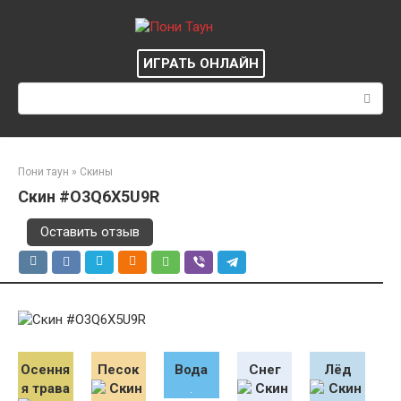
Перейти
к
контенту
ИГРАТЬ ОНЛАЙН
Поиск:
Пони таун
»
Скины
Скин #O3Q6X5U9R
Оставить отзыв
Осення
Песок
Вода
Снег
Лёд
я трава