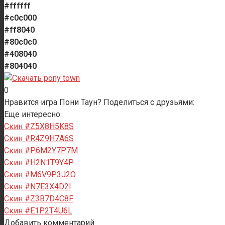
#ffffff
#c0c000
#ff8040
#80c0c0
#408040
#804040
0
Нравится игра Пони Таун? Поделиться с друзьями:
Еще интересно:
Скин #Z5X8H5K8S
Скин #R4Z9H7A6S
Скин #P6M2Y7P7M
Скин #H2N1T9Y4P
Скин #M6V9P3J2O
Скин #N7E3X4D2I
Скин #Z3B7D4C8F
Скин #E1P2T4U6L
Добавить комментарий