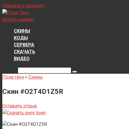
Перейти к контенту
Играть онлайн
СКИНЫ
КОДЫ
СЕРВЕРА
СКАЧАТЬ
ВИДЕО
Поиск:
Пони таун
»
Скины
Скин #O2T4D1Z5R
Оставить отзыв