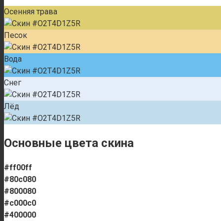
Осенняя трава
Песок
Вода
Снег
Лёд
Основные цвета скина
#ff00ff
#80c080
#800080
#c000c0
#400000