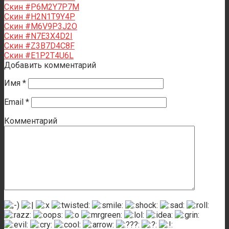
Скин #P6M2Y7P7M
Скин #H2N1T9Y4P
Скин #M6V9P3J2O
Скин #N7E3X4D2I
Скин #Z3B7D4C8F
Скин #E1P2T4U6L
Добавить комментарий
Имя
*
Email
*
Комментарий