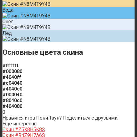
Вода
Снег
Лёд
Основные цвета скина
#ffffff
#000080
#4040ff
#c04040
#4040c0
#000040
#8040c0
#404080
0
Нравится игра Пони Таун? Поделиться с друзьями:
Еще интересно:
Скин #Z5X8H5K8S
Скин #R4Z9H7A6S