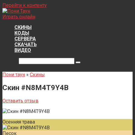
Перейти к контенту
Играть онлайн
СКИНЫ
КОДЫ
СЕРВЕРА
СКАЧАТЬ
ВИДЕО
Поиск:
Пони таун
»
Скины
Скин #N8M4T9Y4B
Оставить отзыв
Осенняя трава
Песок