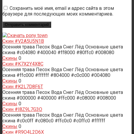
Сохранить моё имя, email и адрес сайта в этом
браузере для последующих моих комментариев.
Скин #V2A5U5N1B
Осенняя трава Песок Вода Снег Лёд Основные цвета
скина #c04080 #400040 #ff8000 #80ffc0 #008080
Скины
0
Скин #K7X2Y4X8C
Осенняя трава Песок Вода Снег Лёд Основные цвета
скина #ffc000 #ffffff #804000 #c0c000 #004080
Скины
0
Скин #K2L7D8F6T
Осенняя трава Песок Вода Снег Лёд Основные цвета
скина #000000 #400000 #ffc000 #c08000 #008000
Скины
0
Скин #I8Z9L7G3O
Осенняя трава Песок Вода Снег Лёд Основные цвета
скина #c0c0ff #c080c0 #ffc0c0 #c0ffc0 #ffffff
Скины
0
Скин #R9O4L2D6X